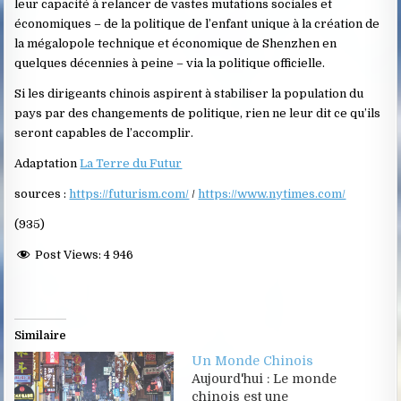
leur capacité à relancer de vastes mutations sociales et
économiques – de la politique de l’enfant unique à la création de
la mégalopole technique et économique de Shenzhen en
quelques décennies à peine – via la politique officielle.
Si les dirigeants chinois aspirent à stabiliser la population du
pays par des changements de politique, rien ne leur dit ce qu’ils
seront capables de l’accomplir.
Adaptation
La Terre du Futur
sources :
https://futurism.com/
/
https://www.nytimes.com/
(935)
Post Views:
4 946
Similaire
Un Monde Chinois
Aujourd'hui : Le monde
chinois est une