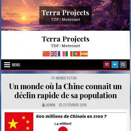
Skip
to
Terra Projects
content
TDF / Meteonet
Terra Projects
TDF / Meteonet
MENU
POSTED
MONDE FUTUR
IN
Un monde où la Chine connait un
déclin rapide de sa population
A
P
ADMIN
23 FÉVRIER 2019
U
U
T
B
H
L
O
I
R
S
:
H
E