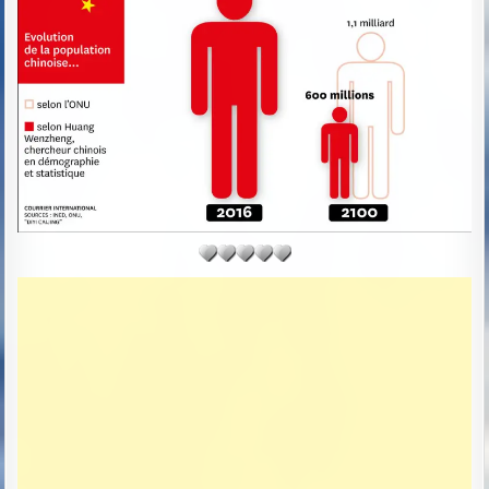
D
D
A
T
E
: