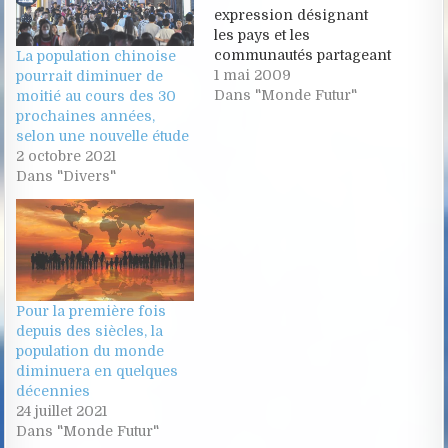
expression désignant
les pays et les
communautés partageant
La population chinoise
la culture chinoise,
1 mai 2009
pourrait diminuer de
indépendamment de
Dans "Monde Futur"
moitié au cours des 30
toute considération
prochaines années,
diplomatique et/ou
selon une nouvelle étude
étatique, dans la mesure
2 octobre 2021
ou des désaccords
Dans "Divers"
existent, notamment sur
le statut de Taïwan. On
peut alors considérer
que le monde chinois
regroupe la République
populaire…
Pour la première fois
depuis des siècles, la
population du monde
diminuera en quelques
décennies
24 juillet 2021
Dans "Monde Futur"