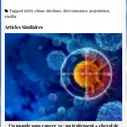
Tagged
2100
,
chine
,
décliner
,
décroissance
,
population
,
vieillir
Articles Similaires
Posted
in
Un monde sans cancer 29 : un traitement « cheval de