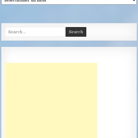
Search
for: