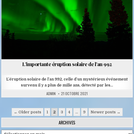
L’importante éruption solaire de l’an 992
L’éruption solaire de l’an 992, celle d’un mystérieux événement
survenu il y a plus de mille ans, détecté par les…
ADMIN
21 OCTOBRE 2021
Pagination
← Older posts
1
2
3
4
…
9
Newer posts →
des
ARCHIVES
publications
Archives