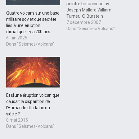
peintre britannique by
Joseph Mallord William
Quatre volcans sur une base
Turner. © Burstein
militaire soviétique secrète
Collection / Corbis Une
7 décembre 2007
liés à une éruption
équipe de chercheurs grecs
Dans "Seismes/Volcans"
climatique il y a 200 ans
a étudié les couleurs de
6 juin 2025
plus de 500 tableaux de
Dans "Seismes/Volcans"
couchers de soleil, parmi
lesquels de nombreuses
toiles de William Turner,
dans l'espoir d'en…
Et si une éruption volcanique
causait la disparition de
l’Humanité d’ici la fin du
siècle ?
8 mai 2015
Dans "Seismes/Volcans"