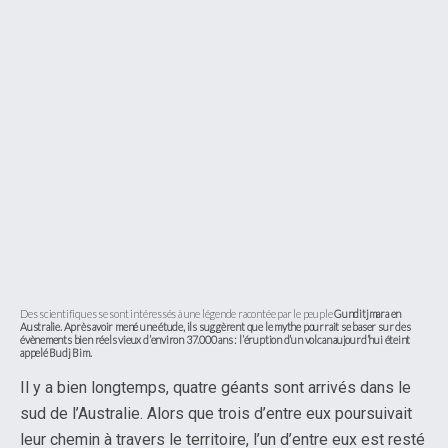
Des scientifiques se sont intéressés à une légende racontée par le peuple
Gunditjmara en
Australie. Après avoir mené une étude, ils suggèrent que le mythe pourrait se baser sur des
évènements bien réels vieux d’environ 37.000 ans : l’éruption d’un volcan aujourd’hui éteint
appelé Budj Bim.
Il y a bien longtemps, quatre géants sont arrivés dans le
sud de l’Australie. Alors que trois d’entre eux poursuivait
leur chemin à travers le territoire, l’un d’entre eux est resté