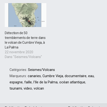
Détection de 50
tremblements de terre dans
le volcan de Cumbre Vieja, à
La Palma
22 novembre 2020
Dans "Seismes/Volcans"
Catégories:
Seismes/Volcans
Marqueurs:
canaries
,
Cumbre Vieja
,
documentaire
,
eau
,
espagne
,
faille
,
l'Ile de la Palma
,
océan atlantique
,
tsunami
,
video
,
volcan