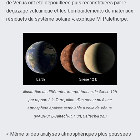
de Vénus ont été dépouillées puis reconstituées par le
dégazage volcanique et les bombardements de matériaux
résiduels du système solaire », explique M. Palethorpe.
Illustration de différentes interprétations de Gliese-12b
par rapport à la Terre, allant d’un rocher nu à une
atmosphère épaisse semblable à celle de Vénus.
(NASA/JPL-Caltech/R. Hurt, Caltech-IPAC)
« Même si des analyses atmosphériques plus poussées