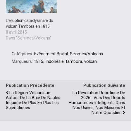
L’éruption cataclysmale du
volcan Tambora en 1815
8 avril 2015
Dans "Seismes/Volcans"
Catégories:
Evènement Brutal
,
Seismes/Volcans
Marqueurs:
1815
,
Indonésie
,
tambora
,
volcan
Publication Précédente
Publication Suivante
La Région Volcanique
La Révolution Robotique De
Autour De La Baie De Naples
2026 : Vers Des Robots
Inquiète De Plus En Plus Les
Humanoïdes Intelligents Dans
Scientifiques
Nos Usines, Nos Maisons Et
Notre Quotidien