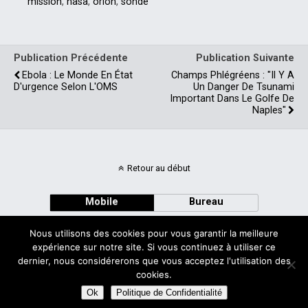
mission
,
nasa
,
orion
,
sonde
Publication Précédente
Publication Suivante
Ebola : Le Monde En État
Champs Phlégréens : "il Y A
D'urgence Selon L'OMS
Un Danger De Tsunami
Important Dans Le Golfe De
Naples"
Retour au début
Mobile
Bureau
Nous utilisons des cookies pour vous garantir la meilleure
expérience sur notre site. Si vous continuez à utiliser ce
dernier, nous considérerons que vous acceptez l'utilisation des
cookies.
Avec
WPtouch Mobile Suite for WordPress
Ok
Politique de Confidentialité