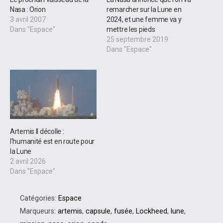
Nasa : Orion
remarcher sur la Lune en
3 avril 2007
2024, et une femme va y
Dans "Espace"
mettre les pieds
25 septembre 2019
Dans "Espace"
Artemis II décolle :
l’humanité est en route pour
la Lune
2 avril 2026
Dans "Espace"
Catégories:
Espace
Marqueurs:
artemis
,
capsule
,
fusée
,
Lockheed
,
lune
,