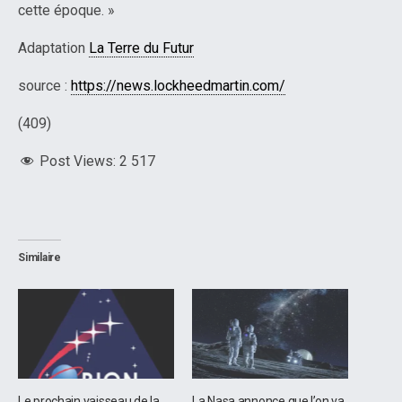
cette époque. »
Adaptation
La Terre du Futur
source :
https://news.lockheedmartin.com/
(409)
Post Views:
2 517
Similaire
Le prochain vaisseau de la
La Nasa annonce que l’on va