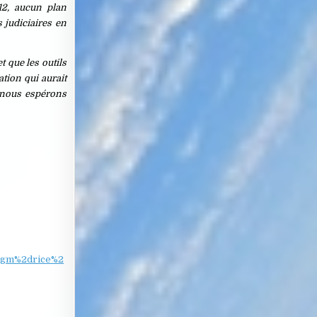
12, aucun plan
 judiciaires en
 que les outils
ation qui aurait
, nous espérons
2dgm%2drice%2