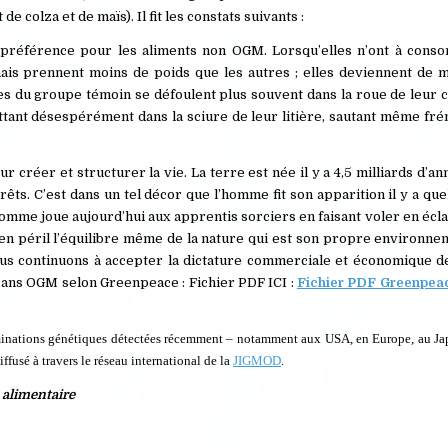
de colza et de maïs). Il fit les constats suivants :
te préférence pour les aliments non OGM. Lorsqu’elles n’ont à con
ais prennent moins de poids que les autres ; elles deviennent de 
es du groupe témoin se défoulent plus souvent dans la roue de leur 
ttant désespérément dans la sciure de leur litière, sautant même fr
 créer et structurer la vie. La terre est née il y a 4,5 milliards d’an
rêts. C’est dans un tel décor que l’homme fit son apparition il y a que
’homme joue aujourd’hui aux apprentis sorciers en faisant voler en écla
en péril l’équilibre même de la nature qui est son propre environneme
nous continuons à accepter la dictature commerciale et économique d
 sans OGM selon Greenpeace : Fichier PDF ICI :
Fichier PDF Greenpea
minations génétiques détectées récemment – notamment aux USA, en Europe, au Ja
iffusé à travers le réseau international de la
JIGMOD
.
 alimentaire