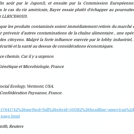
 fin août par le Japon11, et ensuite par la Commission Européenne
s le cas du riz américain, Bayer essaie plutôt d’échapper au poursuites
iz LLRICE60113.
ue les produits contaminés soient immédiatement retirés du marché et
our prévenir d’autres contaminations de la chaîne alimentaire , une opér
des citoyens. Malgré la forte influence exercée par le lobby industriel
sécurité et la santé au dessus de considérations économiques.
e chemin. Car il y a urgence.
 Génétique et Microbiologie, France
 Social Ecology, Vermont, USA.
 Confédération Paysanne, France.
ctid=17641742%26method=full%26siteid=50082%26headline=american%
page.html
ith, Reuters