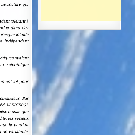
 nourriture qui
dant tolérant à
endus dans des
resque totalité
re indépendant
étiques avaient
n scientifique
amment tôt pour
demandeur. Par
fié LLRICE601,
hèse fausse que
ité, les sérieux
que la version
de variabilité,