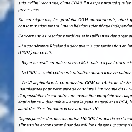
aujourd’hui reconnue, d’une CGA8, il n’est pas prouvé que les 
préservées.
En conséquence, les produits OGM contaminants, ainsi q
consommation tant qu’une validation scientifique indépendant
Concernant les réactions tardives et insuffisantes des organes
– La coopérative Riceland a découvert la contamination en janv
(USDA) sur ce fait.
– Bayer en avait connaissance en Mai, mais n’a pas informé le 
– Le USDA a caché cette contamination durant trois semaines s
– Le 15 septembre, la commission OGM de l’Autorité de Séc
insuffisantes pour permettre de conclure à l’innocuité du LLRI
l’impossibilité de conduire une évaluation complète des risqu
équivalence – discutable – entre le gène naturel et sa CGA,
santé des êtres humains et des animaux »10.
Depuis janvier dernier, au moins 140 000 tonnes de ce riz cont
alimentaire et consommé par des millions de gens, y compris 