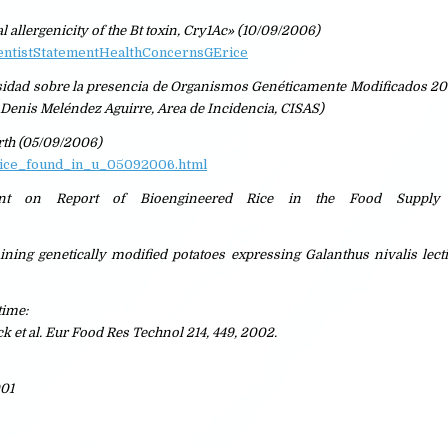
ial allergenicity of the Bt toxin, Cry1Ac» (10/09/2006)
ientistStatementHealthConcernsGErice
ersidad sobre la presencia de Organismos Genéticamente Modificados 2
 Denis Meléndez Aguirre, Area de Incidencia, CISAS)
arth (05/09/2006)
_rice_found_in_u_05092006.html
nt on Report of Bioengineered Rice in the Food Supply 
aining genetically modified potatoes expressing Galanthus nivalis lect
time:
k et al. Eur Food Res Technol 214, 449, 2002.
001