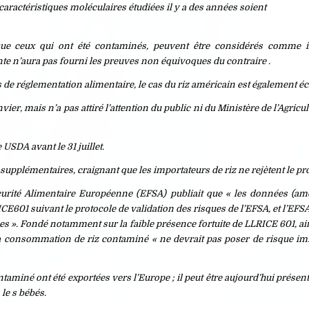
caractéristiques moléculaires étudiées il y a des années soient
ue ceux qui ont été contaminés, peuvent être considérés comme 
e n’aura pas fourni les preuves non équivoques du contraire .
 de réglementation alimentaire, le cas du riz américain est également écl
ier, mais n’a pas attiré l’attention du public ni du Ministère de l’Agric
USDA avant le 31 juillet.
upplémentaires, craignant que les importateurs de riz ne rejètent le pr
urité Alimentaire Européenne (EFSA) publiait que « les données (amé
CE601 suivant le protocole de validation des risques de l’EFSA, et l’EFS
es ». Fondé notamment sur la faible présence fortuite de LLRICE 601, ai
 la consommation de riz contaminé « ne devrait pas poser de risque i
aminé ont été exportées vers l’Europe ; il peut être aujourd’hui présen
le s bébés.