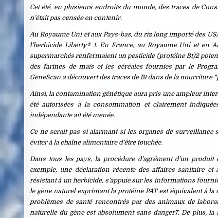
Cet été, en plusieurs endroits du monde, des traces de Const
n’était pas censée en contenir.
Au Royaume Uni et aux Pays-bas, du riz long importé des USA 
l’herbicide Liberty® 1. En France, au Royaume Uni et en A
supermarchés renfermaient un pesticide (protéine Bt)2 potenti
des farines de maïs et les céréales fournies par le Progr
GeneScan a découvert des traces de Bt dans de la nourriture “
Ainsi, la contamination génétique aura pris une ampleur inter
été autorisées à la consommation et clairement indiquées 
indépendante ait été menée.
Ce ne serait pas si alarmant si les organes de surveillance 
éviter à la chaîne alimentaire d’être touchée.
Dans tous les pays, la procédure d’agrément d’un produi
exemple, une déclaration récente des affaires sanitaire e
résistant à un herbicide, s’appuie sur les informations fourn
le gène naturel exprimant la protéine PAT est équivalent à la 
problèmes de santé rencontrés par des animaux de laborat
naturelle du gène est absolument sans danger7. De plus, la f