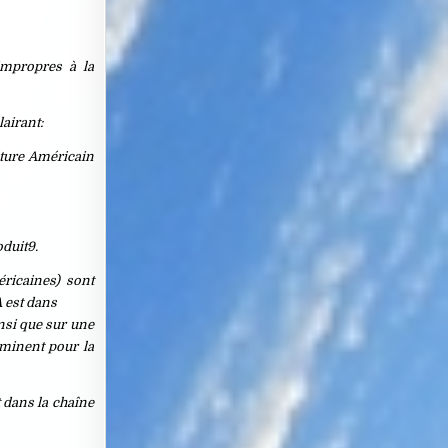
impropres à la
airant:
ulture Américain
oduit9.
ricaines) sont
A est dans
nsi que sur une
mminent pour la
t dans la chaîne