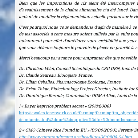
Bien que les importations de riz aient été interrompues
d’assainissement de la chaîne alimentaire n’a été lancé. Dan
tentant de modifier la réglementation actuelle portant sur le r
C’est pourquoi nous vous demandons d’agir de manière à ce q
de test associés à cette mesure soient utilisés par la suite p
notamment pour effet d’améliorer votre crédibilité aux yeux 
que vous détenez toujours le pouvoir de placer en priorité la 
Merci beaucoup par avance pour emprunter dès que possible c
Dr. Christian Vélot, Conseil Scientifique du CRII GEN, Inst. de
Dr. Claude Seureau, Biologiste, France.
Dr. Lilian Ceballos, Pharmacologue Ecologue, France.
Dr. Brian Tokar, Biotechnology Project Director, Institute for
Dr. Dominique Béroule, Commission OGM d’Attac, Amis de la
1 « Bayer kept rice problem secret » (29/8/2006)
http://icwales.icnetwork.co.uk/farming/farming/tm_obje
dcontaminated%2dour%2dsupplies%2dfor%2dmonthsname_
2 « GMO Chinese Rice Found in EU » (05/09/2006), Jeremy Sm
http://www.commondreams.org/headlines06/0905-04.htm