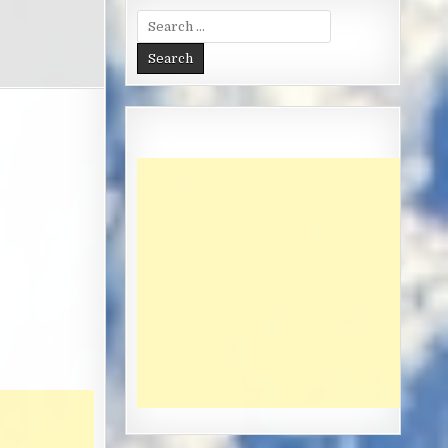
Search
for: