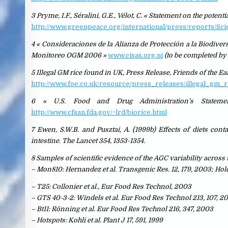
3 Pryme, I.F., Séralini, G.E., Vélot, C. « Statement on the potent
http://www.greenpeace.org/international/press/reports/Sc
4 « Consideraciones de la Alianza de Protección a la Biodiv
Monitoreo OGM 2006 »
www.cisas.org.ni
(to be completed by
5 Illegal GM rice found in UK, Press Release, Friends of the E
http://www.foe.co.uk/resource/press_releases/illegal_gm
6 « U.S. Food and Drug Administration’s Stateme
http://www.cfsan.fda.gov/~lrd/biorice.html
7 Ewen, S.W.B. and Pusztai, A. (1999b) Effects of diets cont
intestine. The Lancet 354, 1353-1354.
8 Samples of scientific evidence of the AGC variability across 
– Mon810: Hernandez et al. Transgenic Res. 12, 179, 2003; Holc
– T25: Collonier et al., Eur Food Res Technol, 2003
– GTS 40-3-2: Windels et al. Eur Food Res Technol 213, 107, 2
– Bt11: Rönning et al. Eur Food Res Technol 216, 347, 2003
– Hotspots: Kohli et al. Plant J 17, 591, 1999