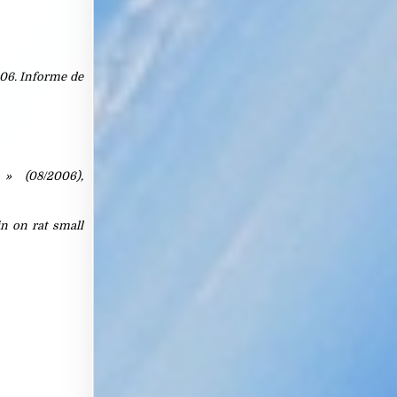
006. Informe de
» (08/2006),
in on rat small