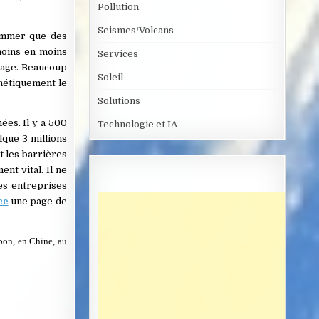
Pollution
Seismes/Volcans
sommer que des
moins en moins
Services
cage. Beaucoup
Soleil
énétiquement le
Solutions
nées. Il y a 500
Technologie et IA
lque 3 millions
t les barrières
nt vital. Il ne
es entreprises
ce
une page de
pon, en Chine, au