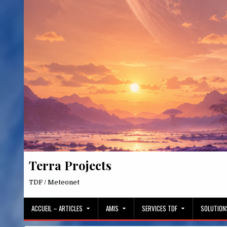
Skip
to
content
Terra Projects
TDF / Meteonet
ACCUEIL – ARTICLES
AMIS
SERVICES TDF
SOLUTION