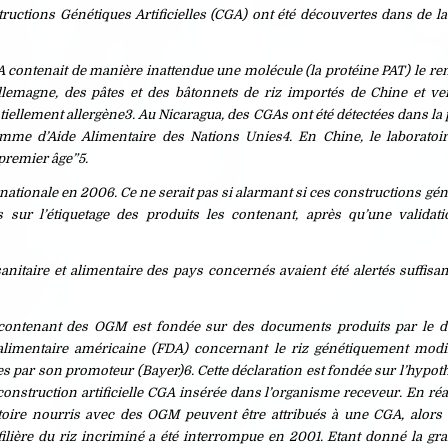
ructions Génétiques Artificielles (CGA) ont été découvertes dans de la
contenait de manière inattendue une molécule (la protéine PAT) le ren
llemagne, des pâtes et des bâtonnets de riz importés de Chine et v
ellement allergène3. Au Nicaragua, des CGAs ont été détectées dans la p
amme d’Aide Alimentaire des Nations Unies4. En Chine, le laboratoi
premier âge”5.
nationale en 2006. Ce ne serait pas si alarmant si ces constructions gén
sur l’étiquetage des produits les contenant, après qu’une validatio
sanitaire et alimentaire des pays concernés avaient été alertés suffis
t contenant des OGM est fondée sur des documents produits par le 
t alimentaire américaine (FDA) concernant le riz génétiquement modi
ies par son promoteur (Bayer)6. Cette déclaration est fondée sur l’hypot
construction artificielle CGA insérée dans l’organisme receveur. En réal
oire nourris avec des OGM peuvent être attribués à une CGA, alors 
ilière du riz incriminé a été interrompue en 2001. Etant donné la gran