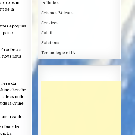
ordre »,
un
Pollution
nt de la
Seismes/Volcans
Services
rentes époques
 qui se
Soleil
Solutions
t érodée au
Technologie et IA
r, nous nous
l’ère du
 Chine cherche
 a deux mille
t de la Chine
e
 une réalité.
le désordre
on. La