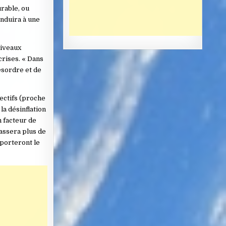
rable, ou
onduira à une
niveaux
crises. « Dans
ésordre et de
jectifs (proche
la désinflation
n facteur de
passera plus de
pporteront le