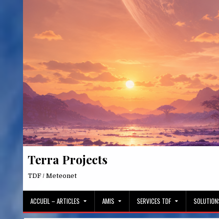
Skip
to
content
Terra Projects
TDF / Meteonet
ACCUEIL – ARTICLES
AMIS
SERVICES TDF
SOLUTION