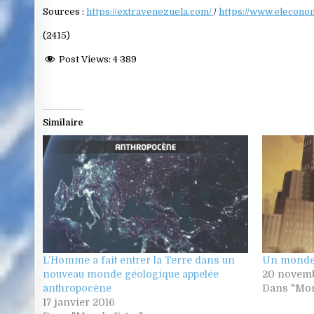
Sources :
https://extravenezuela.com/
/
https://www.eleconom
(2415)
Post Views:
4 389
Similaire
L’Homme a fait entrer la Terre dans un
Un monde 
nouveau monde géologique appelée
20 novemb
anthropocène
Dans "Mon
17 janvier 2016