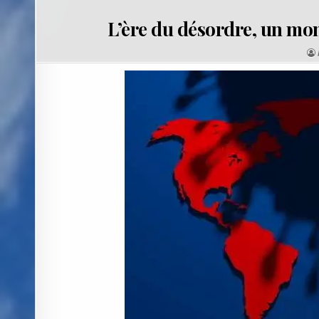
L’ère du désordre, un m
: