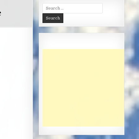
Search
e
for: