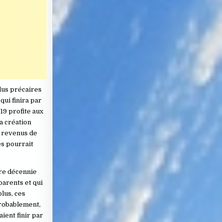
plus précaires
qui finira par
19 profite aux
a création
s revenus de
es pourrait
ère décennie
parents et qui
lus, ces
 probablement,
ient finir par