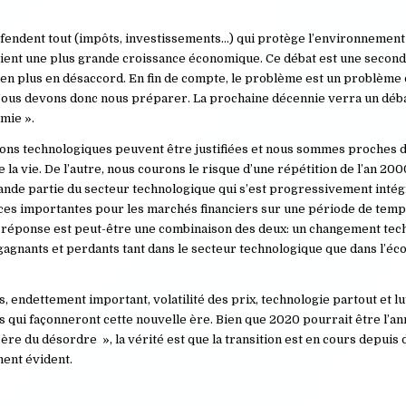
fendent tout (impôts, investissements…) qui protège l’environnement et
gient une plus grande croissance économique. Ce débat est une second
s en plus en désaccord. En fin de compte, le problème est un problème d
. Nous devons donc nous préparer. La prochaine décennie verra un déb
omie ».
tions technologiques peuvent être justifiées et nous sommes proches 
la vie. De l’autre, nous courons le risque d’une répétition de l’an 200
 grande partie du secteur technologique qui s’est progressivement inté
ences importantes pour les marchés financiers sur une période de temp
a réponse est peut-être une combinaison des deux: un changement tec
 gagnants et perdants tant dans le secteur technologique que dans l’é
 endettement important, volatilité des prix, technologie partout et lu
s qui façonneront cette nouvelle ère. Bien que 2020 pourrait être l’an
ère du désordre », la vérité est que la transition est en cours depuis 
ement évident.