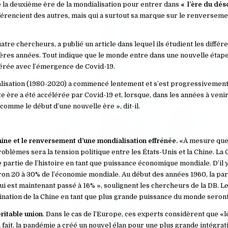
e la deuxième ère de la mondialisation pour entrer dans
« l’ère du dés
férencient des autres, mais qui a surtout sa marque sur le renverseme
atre chercheurs, a publié un article dans lequel ils étudient les diffé
ères années. Tout indique que le monde entre dans une nouvelle étape
élérée avec l’émergence de Covid-19.
ialisation (1980-2020) a commencé lentement et s’est progressivemen
e ère a été accélérée par Covid-19 et, lorsque, dans les années à veni
omme le début d’une nouvelle ère », dit-il.
Chine et le renversement d’une mondialisation effrénée.
«À mesure que 
blèmes sera la tension politique entre les États-Unis et la Chine. La
 partie de l’histoire en tant que puissance économique mondiale. D’il y
ron 20 à 30% de l’économie mondiale. Au début des années 1960, la par
ui est maintenant passé à 16% », soulignent les chercheurs de la DB. L
mination de la Chine en tant que plus grande puissance du monde seront
ritable union
. Dans le cas de l’Europe, ces experts considèrent que «
 fait, la pandémie a créé un nouvel élan pour une plus grande intégrati