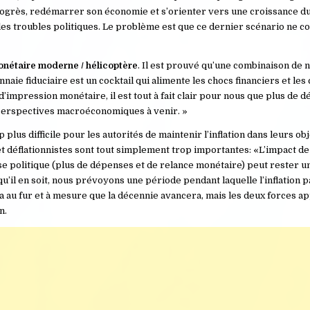
progrès, redémarrer son économie et s’orienter vers une croissance du
es troubles politiques. Le problème est que ce dernier scénario ne c
monétaire moderne / hélicoptère
. Il est prouvé qu’une combinaison de 
ie fiduciaire est un cocktail qui alimente les chocs financiers et les 
impression monétaire, il est tout à fait clair pour nous que plus de d
perspectives macroéconomiques à venir. »
plus difficile pour les autorités de maintenir l’inflation dans leurs ob
t déflationnistes sont tout simplement trop importantes: «L’impact de 
nse politique (plus de dépenses et de relance monétaire) peut rester u
u’il en soit, nous prévoyons une période pendant laquelle l’inflation 
a au fur et à mesure que la décennie avancera, mais les deux forces a
n.