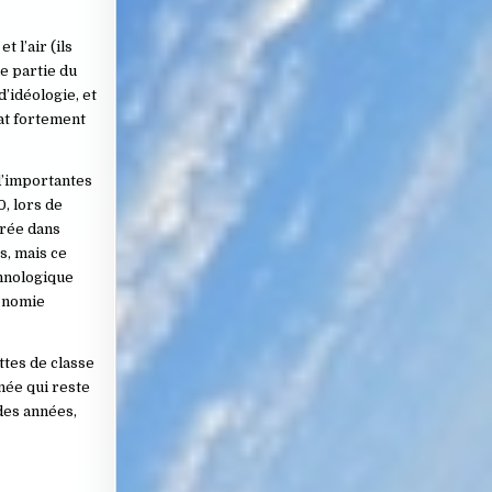
 l’air (ils
e partie du
’idéologie, et
at fortement
d’importantes
0, lors de
grée dans
s, mais ce
hnologique
conomie
ttes de classe
née qui reste
des années,