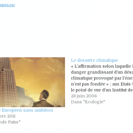
ista.es/
Le désastre climatique
« L’affirmation selon laquelle i
danger grandissant d’un dés
climatique provoqué par l’éne
n’est pas fondée » ; aux Etats-
le point de vue d’un Institut d
le « Competitive Enterprise Ins
28 juin 2006
L’institut a donc financé un
Dans "Ecologie"
publicitaire hostile aux écolog
Européen sans ambition
défend « les bienfaits écon
re 2011
de Futur"