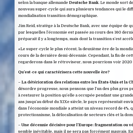
selon la banque allemande
Deutsche Bank
. Le monde sort d
nouveau super-cycle qui aura plusieurs tendances qui le dif
mondialisation transition démographique.
Jim Reid, stratège à la Deutsche Bank, avec une équipe de qu
par lesquelles l’économie est passée au cours des 160 derni
préparait il y a longtemps, mais dont la transition s’est acc
«Le super-cycle le plus récent, la deuxième ère de la mond
cours de la dernière demi-décennie. Cependant, la fin de cett
regarderons dans le rétroviseur, nous pourrions voir 2020 c
Qu’est-ce qui caractérisera cette nouvelle ère?
– La détérioration des relations entre les États-Unis et la 
désordre progresse, nous pensons que l’un des plus gros pro
à restaurer la position qu’elle a occupée pendant une grande
ans jusqu’au début du XIXe siècle, le pays représentait envi
dans l’économie mondiale a atteint un niveau record de 4%, q
protectionnisme, la délocalisation de secteurs clés et la do
– Une décennie décisive pour l’Europe: fragmentation ou vé
semble inévitable, mais il ne sera pas forcément mauvais. En