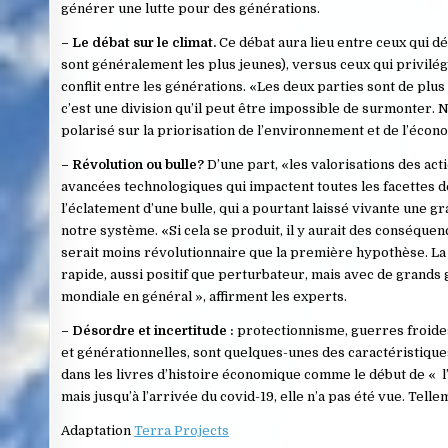
générer une lutte pour des générations.
– Le débat sur le climat.
Ce débat aura lieu entre ceux qui dé
sont généralement les plus jeunes), versus ceux qui privilé
conflit entre les générations. «Les deux parties sont de plu
c’est une division qu’il peut être impossible de surmonter
polarisé sur la priorisation de l’environnement et de l’écon
– Révolution ou bulle?
D’une part, «les valorisations des ac
avancées technologiques qui impactent toutes les facettes de 
l’éclatement d’une bulle, qui a pourtant laissé vivante une
notre système. «Si cela se produit, il y aurait des conséqu
serait moins révolutionnaire que la première hypothèse. L
rapide, aussi positif que perturbateur, mais avec de grands
mondiale en général », affirment les experts.
– Désordre et incertitude :
protectionnisme, guerres froides,
et générationnelles, sont quelques-unes des caractéristique
dans les livres d’histoire économique comme le début de « l’
mais jusqu’à l’arrivée du covid-19, elle n’a pas été vue. Tell
Adaptation
Terra Projects