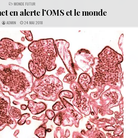
POSTED
MONDE FUTUR
IN
et en alerte l’OMS et le monde
A
P
ADMIN
24 MAI 2018
U
U
T
B
H
L
O
I
R
S
:
H
E
D
D
A
T
E
: