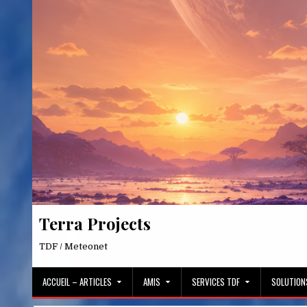
Skip
to
content
Terra Projects
TDF / Meteonet
ACCUEIL – ARTICLES
AMIS
SERVICES TDF
SOLUTION