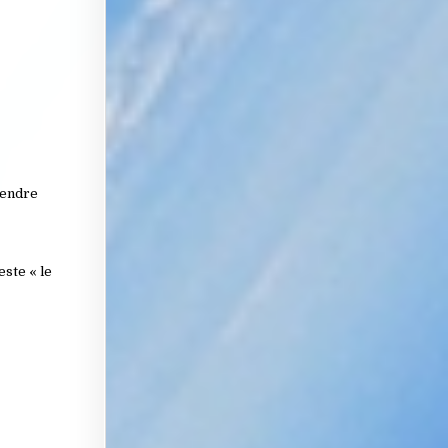
rendre
este « le