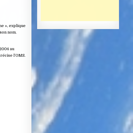
me », explique
é son nom.
 2004 au
précise l’OMS.