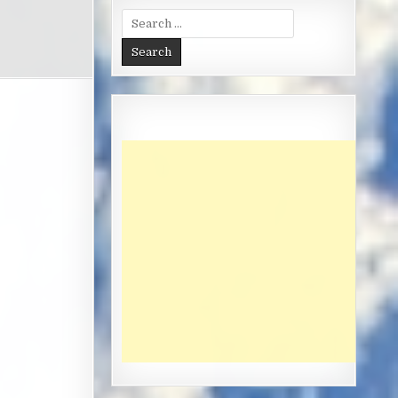
Search
for: