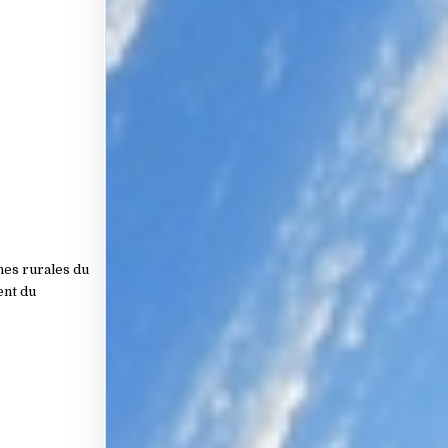
ones rurales du
ent du