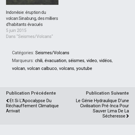
Indonésie: éruption du
volcan Sinabung, des milliers
d’habitants évacués
5 juin 2015
Dans "Seismes/Volcans"
Catégories:
Seismes/Volcans
Marqueurs:
chili
,
évacuation
,
séismes
,
video
,
vidéos
,
volcan
,
volcan calbuco
,
volcans
,
youtube
Publication Précédente
Publication Suivante
Et Si L'Apocalypse Du
Le Génie Hydraulique D'une
Réchauffement Climatique
Civilisation Pré-Inca Pour
Arrivait
Sauver Lima De La
Sécheresse