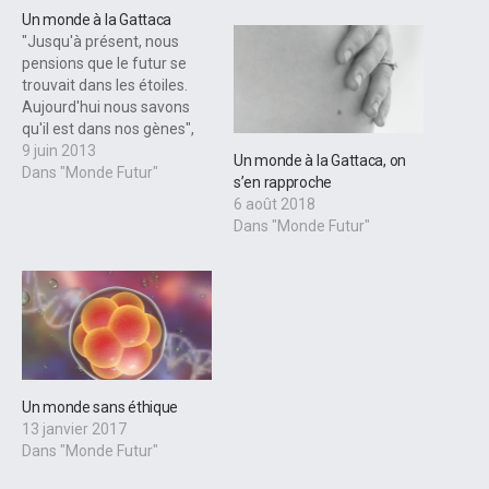
Un monde à la Gattaca
"Jusqu'à présent, nous
pensions que le futur se
trouvait dans les étoiles.
Aujourd'hui nous savons
qu'il est dans nos gènes",
James Watson, Prix Nobel
9 juin 2013
Un monde à la Gattaca, on
de Biologie. Cette citation
Dans "Monde Futur"
s’en rapproche
résume le propos de
6 août 2018
Bienvenue à Gattaca,
Dans "Monde Futur"
premier long métrage et
premier chef d'oeuvre de
Andrew Niccol, un jeune
réalisateur néo-zélandais.
L'intrigue…
Un monde sans éthique
13 janvier 2017
Dans "Monde Futur"