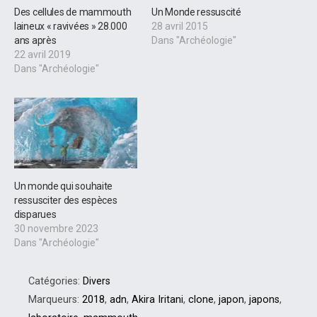
Des cellules de mammouth
Un Monde ressuscité
laineux « ravivées » 28.000
28 avril 2015
ans après
Dans "Archéologie"
22 avril 2019
Dans "Archéologie"
Un monde qui souhaite
ressusciter des espèces
disparues
30 novembre 2023
Dans "Archéologie"
Catégories:
Divers
Marqueurs:
2018
,
adn
,
Akira Iritani
,
clone
,
japon
,
japons
,