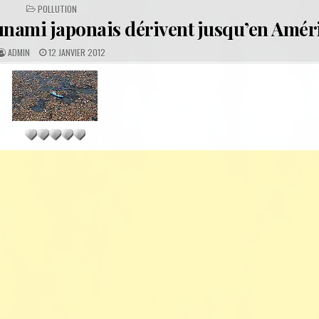
POSTED
POLLUTION
IN
sunami japonais dérivent jusqu’en Amé
A
P
ADMIN
12 JANVIER 2012
U
U
T
B
H
L
O
I
R
S
:
H
E
D
D
A
T
E
: