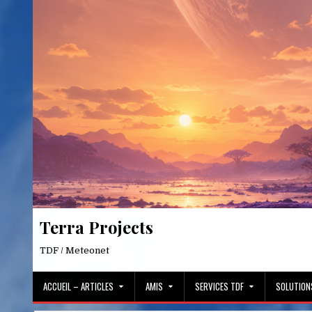
Skip
to
content
Terra Projects
TDF / Meteonet
ACCUEIL – ARTICLES
AMIS
SERVICES TDF
SOLUTION