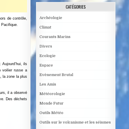
CATÉGORIES
Archéologie
hors de contrôle,
 Pacifique.
Climat
Courants Marins
Divers
Ecologie
 Aujourd’hui, ils
Espace
voilier russe a
Evènement Brutal
 la zone la plus
Les Amis
rs, il a observé
Météorologie
rive. Des déchets
Monde Futur
Outils Météo
Outils sur le volcanisme et les séismes