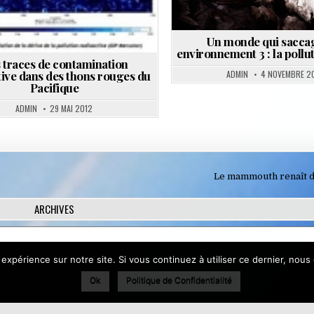
Un monde qui sacca
environnement 3 : la pollut
 traces de contamination
ADMIN
4 NOVEMBRE 2
tive dans des thons rouges du
Pacifique
ADMIN
29 MAI 2012
Le mammouth renaît d
ARCHIVES
utiliser ce site Web, vous acceptez leur utilisation.
 expérience sur notre site. Si vous continuez à utiliser ce dernier, nous
Ok
Politique de Confidentialité
 consultez :
Politique relative aux cookies