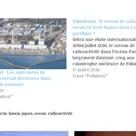
Fukushima : le niveau de radio
serait en forte baisse dans l’
pacifique ?
Selon une étude international
début juillet 2016, le niveau de
radioactivité dans l'océan Pac
largement diminué, cinq ans 
catastrophe nucléaire de Fuk
Mais les zones les plus proch
17 juillet 2016
iel : Les eaux usées de
centrale restent encore très
Dans "Pollution"
 seront déversées dans
contaminées. Les niveaux de
tte semaine
radioactivité à travers l'océan
23
seraient en train…
ution"
bris
,
hawai
,
japon
,
ocean
,
radioactivité