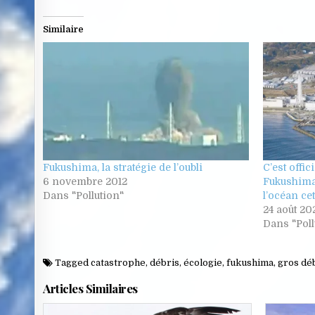
Similaire
Fukushima, la stratégie de l’oubli
C’est offic
6 novembre 2012
Fukushima
Dans "Pollution"
l’océan ce
24 août 20
Dans "Poll
Tagged
catastrophe
,
débris
,
écologie
,
fukushima
,
gros dé
Articles Similaires