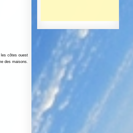
 les côtes ouest
même des maisons.