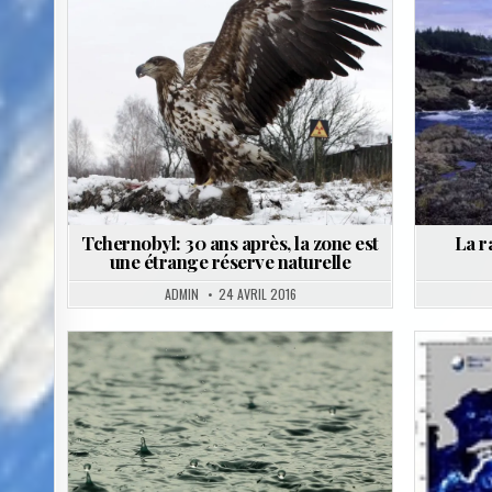
Posted
in
Tchernobyl: 30 ans après, la zone est
La r
une étrange réserve naturelle
ADMIN
24 AVRIL 2016
Posted
in