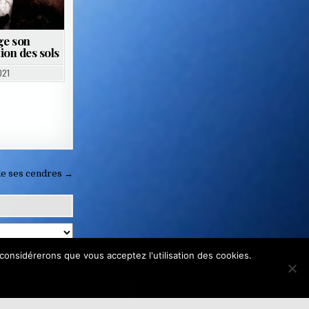
ge son
ion des sols
021
e ses cendres →
 considérerons que vous acceptez l'utilisation des cookies.