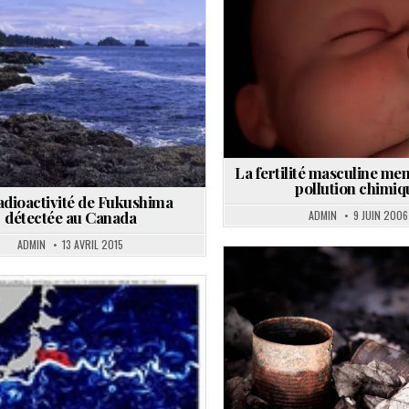
Posted
Posted
in
in
La fertilité masculine men
pollution chimiq
adioactivité de Fukushima
ADMIN
9 JUIN 2006
détectée au Canada
ADMIN
13 AVRIL 2015
Posted
in
Posted
in