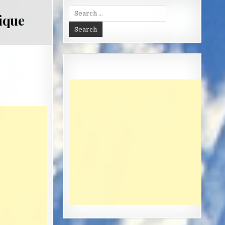
Search
rique
for: