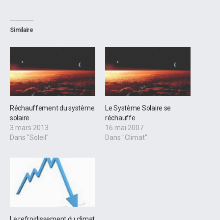
Similaire
Réchauffement du système
Le Système Solaire se
solaire
réchauffe
3 mars 2013
16 mai 2007
Dans "Soleil"
Dans "Climat"
Le refroidissement du climat