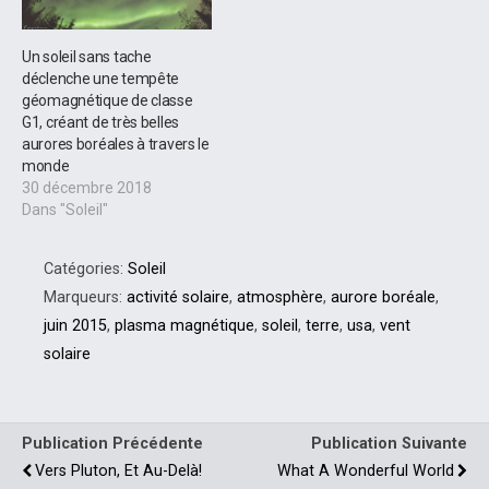
Un soleil sans tache
déclenche une tempête
géomagnétique de classe
G1, créant de très belles
aurores boréales à travers le
monde
30 décembre 2018
Dans "Soleil"
Catégories:
Soleil
Marqueurs:
activité solaire
,
atmosphère
,
aurore boréale
,
juin 2015
,
plasma magnétique
,
soleil
,
terre
,
usa
,
vent
solaire
Publication Précédente
Publication Suivante
Vers Pluton, Et Au-Delà!
What A Wonderful World