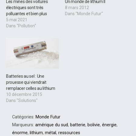
Les mines des voitures
Un monde de lithium II
électriques sont très
8 mars 2012
polluantes et bien plus
Dans "Monde Futur"
5 mai 2021
Dans "Pollution"
Batteries au sel : Une
prouesse qui viendrait
remplacer celles au lithium
10 décembre 2015
Dans "Solutions"
Catégories:
Monde Futur
Marqueurs:
amérique du sud
,
batterie
,
bolivie
,
énergie
,
énorme
,
lithium
,
métal
,
ressources