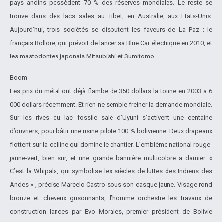
pays andins possèdent 70 % des réserves mondiales. Le reste se
trouve dans des lacs sales au Tibet, en Australie, aux Etats-Unis.
Aujourd’hui, trois sociétés se disputent les faveurs de La Paz : le
français Bollore, qui prévoit de lancer sa Blue Car électrique en 2010, et
les mastodontes japonais Mitsubishi et Sumitomo.
Boom
Les prix du métal ont déjà flambe de 350 dollars la tonne en 2003 a 6
000 dollars récemment. Et rien ne semble freiner la demande mondiale.
Sur les rives du lac fossile sale d’Uyuni s’activent une centaine
d’ouvriers, pour bâtir une usine pilote 100 % bolivienne. Deux drapeaux
flottent sur la colline qui domine le chantier. L’emblème national rouge-
jaune-vert, bien sur, et une grande bannière multicolore a damier. «
C’est la Whipala, qui symbolise les siècles de luttes des Indiens des
Andes » , précise Marcelo Castro sous son casque jaune. Visage rond
bronze et cheveux grisonnants, l’homme orchestre les travaux de
construction lances par Evo Morales, premier président de Bolivie