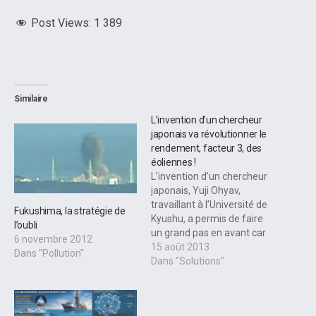
Post Views:
1 389
Similaire
L’invention d’un chercheur
japonais va révolutionner le
rendement, facteur 3, des
éoliennes !
L’invention d’un chercheur
japonais, Yuji Ohyav,
travaillant à l’Université de
Fukushima, la stratégie de
Kyushu, a permis de faire
l’oubli
un grand pas en avant car
6 novembre 2012
elle permet de multiplier le
15 août 2013
Dans "Pollution"
rendement des éoliennes
Dans "Solutions"
d’une nouvelle génération
capable de produire de 2 à
3 fois plus d’énergie.