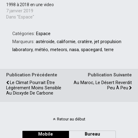
Moscou.
1998 à 2018 en une video
7 janvier 2019
Dans "Espace"
Catégories:
Espace
Marqueurs:
astéroide
,
californie
,
cratère
,
jet propulsion
laboratory
,
météo
,
meteors
,
nasa
,
spacegard
,
terre
Publication Précédente
Publication Suivante
Le Climat Pourrait Être
Au Maroc, Le Désert Reverdit
Légèrement Moins Sensible
Peu À Peu
Au Dioxyde De Carbone
Retour au début
Mobile
Bureau