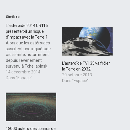
Similaire
L’astéroïde 2014 UR116
présente t-il un risque
d’impact avec la Terre ?
Alors que les astéroïdes
suscitent une inquiétude
croissante, notamment
depuis l'évènement
L’astéroïde TV135 va frôler
survenu à Tcheliabinsk
la Terre en 2032
l'année dernière, la NASA
14 décembre 2014
20 octobre 2013
vient de mettre les choses
Dans "Espace"
Dans "Espace"
au clair. Non, l'astéroïde
2014 UR116 ne
représenterait pas une
menace pour la Terre,
contrairement à ce
qu'avaient annoncé des
chercheurs russes de
l'Université Lomonossov de
18000 astéroïdes connus de