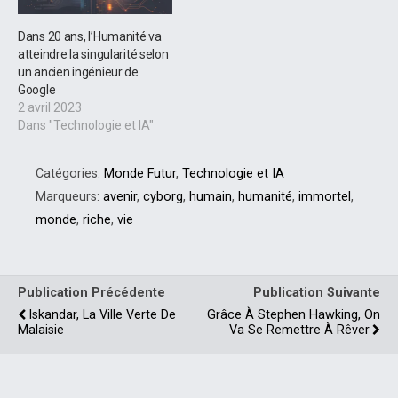
Dans 20 ans, l’Humanité va
atteindre la singularité selon
un ancien ingénieur de
Google
2 avril 2023
Dans "Technologie et IA"
Catégories:
Monde Futur
,
Technologie et IA
Marqueurs:
avenir
,
cyborg
,
humain
,
humanité
,
immortel
,
monde
,
riche
,
vie
Publication Précédente
Publication Suivante
Iskandar, La Ville Verte De
Grâce À Stephen Hawking, On
Malaisie
Va Se Remettre À Rêver