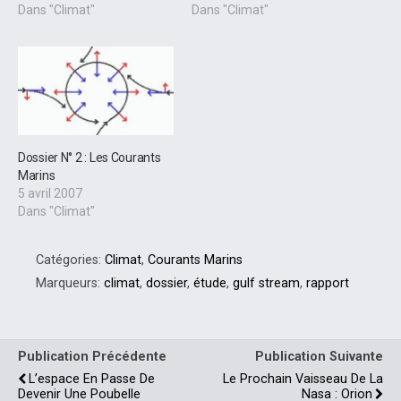
Dans "Climat"
Dans "Climat"
Dossier N° 2 : Les Courants
Marins
5 avril 2007
Dans "Climat"
Catégories:
Climat
,
Courants Marins
Marqueurs:
climat
,
dossier
,
étude
,
gulf stream
,
rapport
Publication Précédente
Publication Suivante
L’espace En Passe De
Le Prochain Vaisseau De La
Devenir Une Poubelle
Nasa : Orion