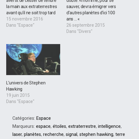
avertit de cesser de tendre
doute: «l’homme, pour se
la main aux extraterrestres
sauver, devra émigrer vers
avant qu’il ne soit trop tard
d’autres planètes d’ici 100
15 novembre 2016
ans … «
Dans "Espace"
26 septembre 2015
Dans "Divers"
L’univers de Stephen
Hawking
19 juin 2015
Dans "Espace"
Catégories:
Espace
Marqueurs:
espace
,
étoiles
,
extraterrestre
,
intelligence
,
laser
,
planètes
,
recherche
,
signal
,
stephen hawking
,
terre