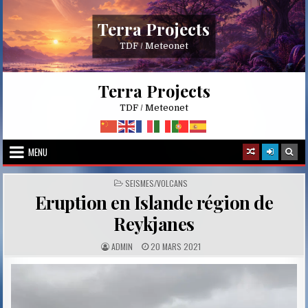
Skip
to
Terra Projects
content
TDF / Meteonet
Terra Projects
TDF / Meteonet
MENU
POSTED
SEISMES/VOLCANS
IN
Eruption en Islande région de
Reykjanes
A
P
ADMIN
20 MARS 2021
U
U
T
B
H
L
O
I
R
S
:
H
E