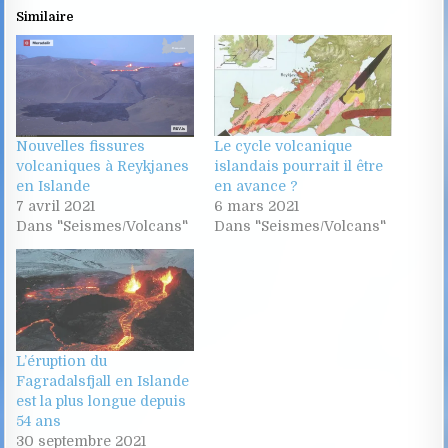
Similaire
Nouvelles fissures
Le cycle volcanique
volcaniques à Reykjanes
islandais pourrait il être
en Islande
en avance ?
7 avril 2021
6 mars 2021
Dans "Seismes/Volcans"
Dans "Seismes/Volcans"
L’éruption du
Fagradalsfjall en Islande
est la plus longue depuis
54 ans
30 septembre 2021