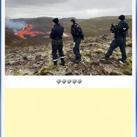
D
D
A
T
E
: