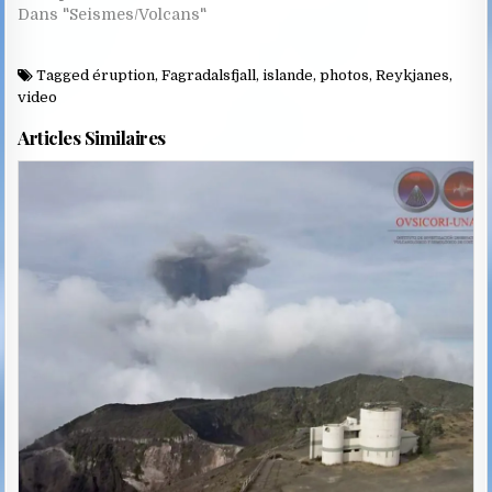
Dans "Seismes/Volcans"
Tagged
éruption
,
Fagradalsfjall
,
islande
,
photos
,
Reykjanes
,
video
Articles Similaires
Posted
in