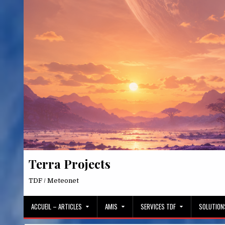
Skip
to
content
Terra Projects
TDF / Meteonet
ACCUEIL – ARTICLES
AMIS
SERVICES TDF
SOLUTION