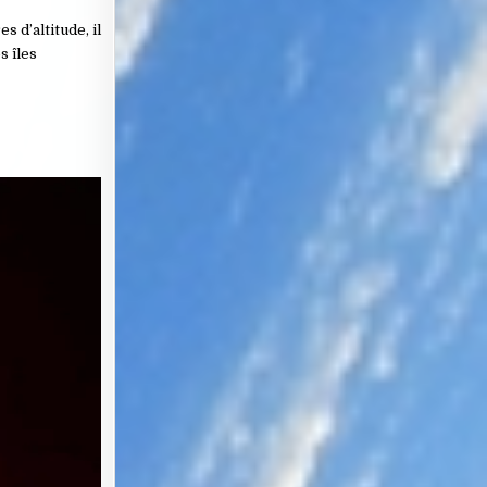
s d’altitude, il
s îles