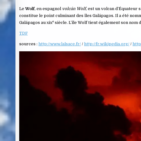
Le
Wolf
, en espagnol
volcán Wolf
, est un volcan d’Équateur si
constitue le point culminant des îles Galápagos. Il a été nom
e
Galápagos au
xix
siècle. L’île Wolf tient également son nom d
TDF
sources :
http://www.lalsace.fr/
/
http://fr.wikipedia.org/
/
http