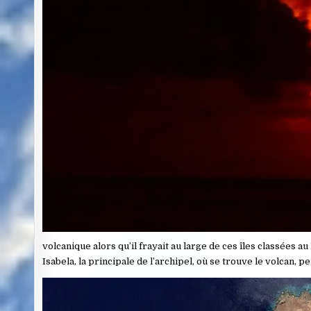
volcanique alors qu’il frayait au large de ces îles classées a
Isabela, la principale de l’archipel, où se trouve le volcan, 