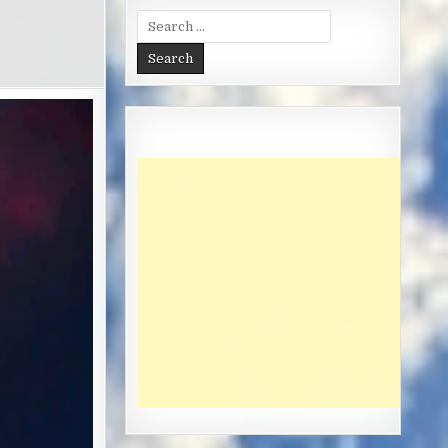
Search
for: