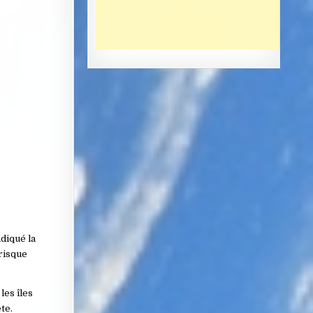
diqué la
 risque
les îles
te.