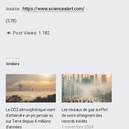
source :
https://www.sciencealert.com/
(578)
Post Views:
1 182
Similaire
Le CO2 atmosphérique vient
Les niveaux de gaz à effet
d’atteindre un pic jamais vu
de serre atteignent des
sur Terre depuis 4 millions
records inédits
d’années
1 novembre 2024