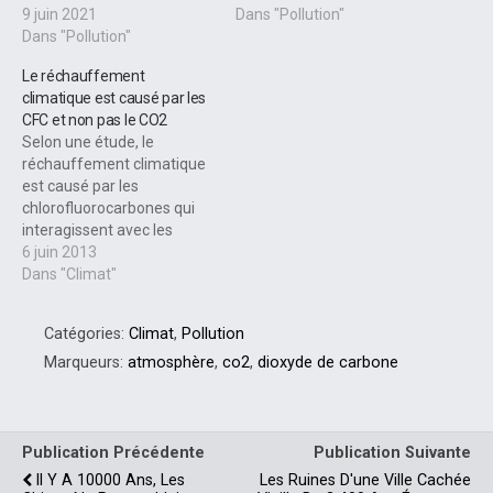
9 juin 2021
Dans "Pollution"
Dans "Pollution"
Le réchauffement
climatique est causé par les
CFC et non pas le CO2
Selon une étude, le
réchauffement climatique
est causé par les
chlorofluorocarbones qui
interagissent avec les
rayons cosmiques, et non
6 juin 2013
le dioxyde de carbone À
Dans "Climat"
l'Université de Waterloo,
une déclaration
Catégories:
Climat
,
Pollution
extraordinaire, bien que
plausible, en raison du fait
Marqueurs:
atmosphère
,
co2
,
dioxyde de carbone
que les
chlorofluorocarbones ont
une concentration très
élevée par rapport au CO2,
Publication Précédente
Publication Suivante
influeraient…
Il Y A 10000 Ans, Les
Les Ruines D'une Ville Cachée