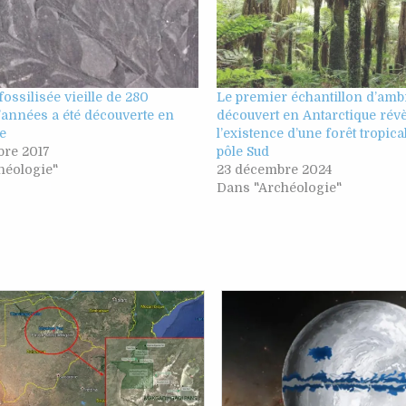
fossilisée vieille de 280
Le premier échantillon d’amb
’années a été découverte en
découvert en Antarctique révè
e
l’existence d’une forêt tropica
re 2017
pôle Sud
héologie"
23 décembre 2024
Dans "Archéologie"
Posted
Posted
in
in