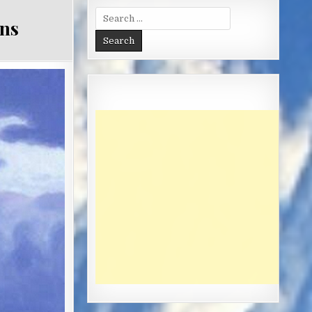
Search
ens
for: