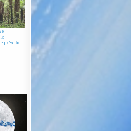
re
le
le près du