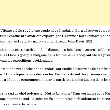
 VIIème siècle révèle une étude néozélandaise. Qui a découvert en p
ernier continent à avoir été exploré par l’Homme était exclusivement o
ntinent est celui du navigateur américain John Davis 1821.
ien plus tôt. Un article publié dimanche 6 juin dans le Journal of the 
 les Maoris (peuple indigène de la Nouvelle-Zélande) ont été les pre
avant les expéditions occidentales.
itut de recherche néozélandais, ont étudié l’histoire orale et la litt
vec l’Antarctique depuis des siècles. Ces liens datent des premiers te
squ’à l’époque contemporaine par la participation des Maoris dans les
ers le sud du chef polynésien Hui te Rangiora. “Dans certains récits H
 long chemin au sud. En agissant ils ont été vraisemblablement les pr
t les auteurs de l’étude.