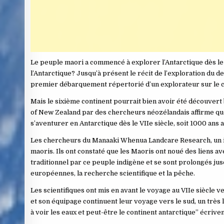
Le peuple maori a commencé à explorer l’Antarctique dès le
l’Antarctique? Jusqu’à présent le récit de l’exploration du d
premier débarquement répertorié d’un explorateur sur le co
Mais le sixième continent pourrait bien avoir été découvert b
of New Zealand par des chercheurs néozélandais affirme que
s’aventurer en Antarctique dès le VIIe siècle, soit 1000 ans 
Les chercheurs du Manaaki Whenua Landcare Research, un inst
maoris. Ils ont constaté que les Maoris ont noué des liens a
traditionnel par ce peuple indigène et se sont prolongés ju
européennes, la recherche scientifique et la pêche.
Les scientifiques ont mis en avant le voyage au VIIe siècle v
et son équipage continuent leur voyage vers le sud, un très
à voir les eaux et peut-être le continent antarctique” écriven