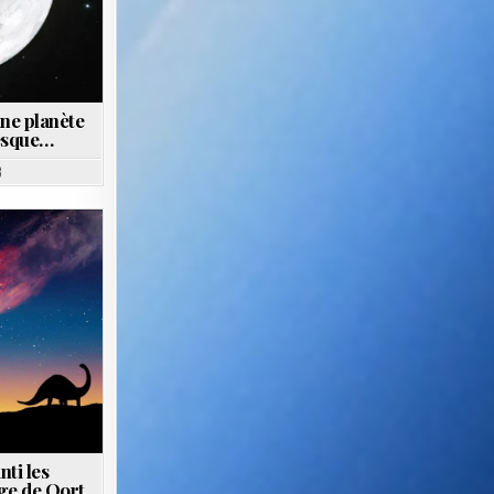
ne planète
resque…
3
nti les
ge de Oort