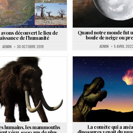
Quand notre monde fut u
avons découvert le lieu de
boule de neige ou p
aissance de l’humanité
ADMIN
5 AVRIL 202
ADMIN
30 OCTOBRE 2019
Posted
Posted
in
in
La comète qui a anéa
les humains, les mammouths
dinosaures venait du nua
ient vécu 4000 ans de plus