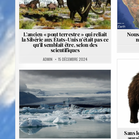
L’ancien « pont terrestre » qui reliait
Nous 
la Sibérie aux États-Unis n’était pas ce
n
qu’il semblait être, selon des
scientifiques
ADMIN
15 DÉCEMBRE 2024
Posted
in
Sans 
aura