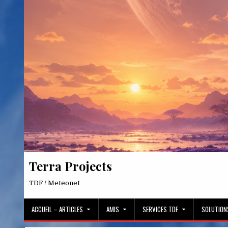
Skip
to
content
Terra Projects
TDF / Meteonet
ACCUEIL – ARTICLES
AMIS
SERVICES TDF
SOLUTION