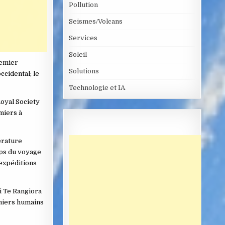
Pollution
Seismes/Volcans
Services
Soleil
remier
Solutions
ccidental; le
Technologie et IA
Royal Society
miers à
érature
mps du voyage
 expéditions
ui Te Rangiora
emiers humains