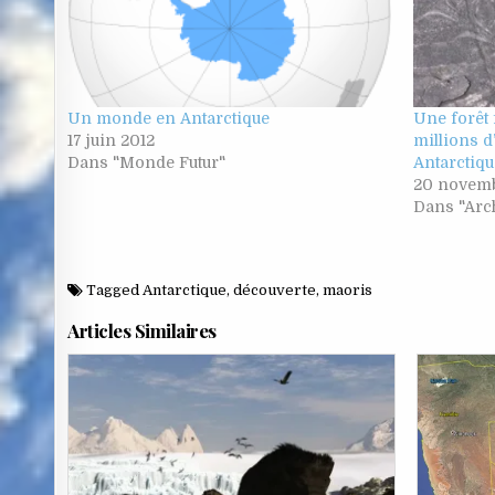
Un monde en Antarctique
Une forêt 
17 juin 2012
millions d
Dans "Monde Futur"
Antarctiqu
20 novemb
Dans "Arc
Tagged
Antarctique
,
découverte
,
maoris
Articles Similaires
Posted
in