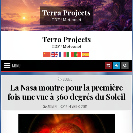
Skip
to
Terra Projects
content
TDF / Meteonet
Terra Projects
TDF / Meteonet
MENU
POSTED
SOLEIL
IN
La Nasa montre pour la première
fois une vue à 360 degrés du Soleil
A
P
ADMIN
14 FÉVRIER 2011
U
U
T
B
H
L
O
I
R
S
:
H
E