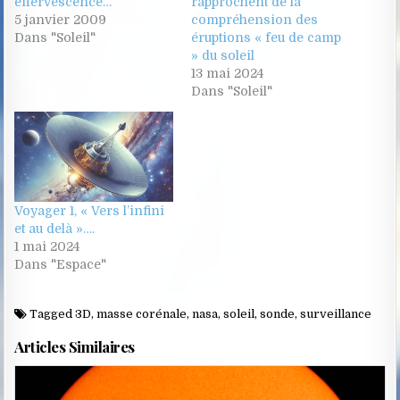
effervescence…
rapprochent de la
5 janvier 2009
compréhension des
Dans "Soleil"
éruptions « feu de camp
» du soleil
13 mai 2024
Dans "Soleil"
Voyager 1, « Vers l’infini
et au delà »….
1 mai 2024
Dans "Espace"
Tagged
3D
,
masse corénale
,
nasa
,
soleil
,
sonde
,
surveillance
Articles Similaires