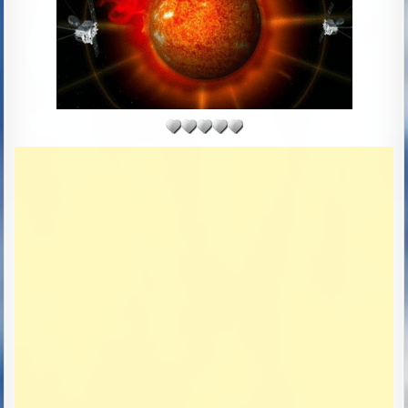
D
D
A
T
E
: