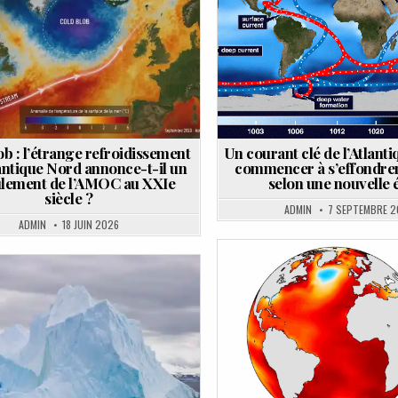
in
in
b : l’étrange refroidissement
Un courant clé de l’Atlanti
lantique Nord annonce-t-il un
commencer à s’effondrer
lement de l’AMOC au XXIe
selon une nouvelle 
siècle ?
ADMIN
7 SEPTEMBRE 2
ADMIN
18 JUIN 2026
Posted
ted
in