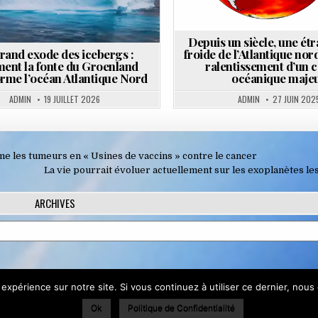
Depuis un siècle, une ét
rand exode des icebergs :
froide de l’Atlantique nord
ent la fonte du Groenland
ralentissement d’un 
orme l’océan Atlantique Nord
océanique maje
ADMIN
19 JUILLET 2026
ADMIN
27 JUIN 202
e les tumeurs en « Usines de vaccins » contre le cancer
La vie pourrait évoluer actuellement sur les exoplanètes l
ARCHIVES
utiliser ce site Web, vous acceptez leur utilisation.
 expérience sur notre site. Si vous continuez à utiliser ce dernier, nous
Ok
Politique de Confidentialité
 consultez :
Politique relative aux cookies
cts Anciennement La Terre du Futur - Copyright © 2003-2026 - Site sans 