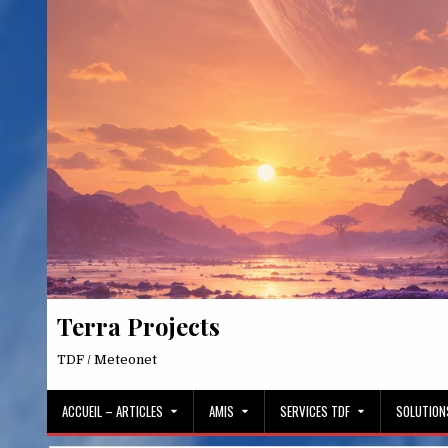
Skip
to
content
Terra Projects
TDF / Meteonet
ACCUEIL – ARTICLES
AMIS
SERVICES TDF
SOLUTION