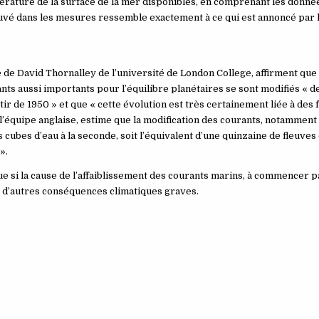
ature de la surface de la mer disponibles, en comprenant les données
ouvé dans les mesures ressemble exactement à ce qui est annoncé par 
 de David Thornalley de l’université de London College, affirment que
nts aussi importants pour l’équilibre planétaires se sont modifiés « d
tir de 1950 » et que « cette évolution est très certainement liée à des 
l’équipe anglaise, estime que la modification des courants, notamment
 cubes d’eau à la seconde, soit l’équivalent d’une quinzaine de fleuv
».
ue si la cause de l’affaiblissement des courants marins, à commencer pa
us d’autres conséquences climatiques graves.