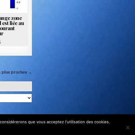
range zone
 est liée au
courant
ur
5
es plus proches →
 considérerons que vous acceptez l'utilisation des cookies.
but lucratif