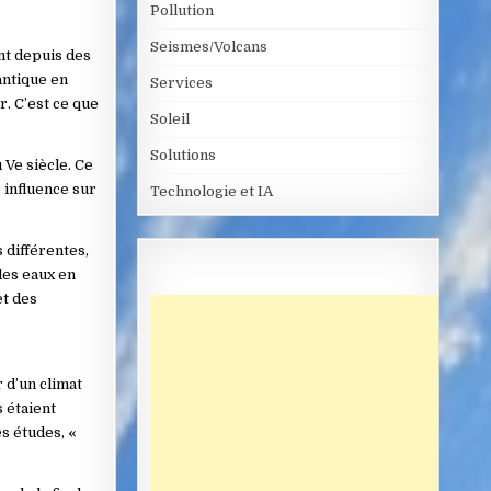
Pollution
Seismes/Volcans
ent depuis des
antique en
Services
r. C’est ce que
Soleil
Solutions
 Ve siècle. Ce
 influence sur
Technologie et IA
 différentes,
des eaux en
et des
 d’un climat
s étaient
s études, «