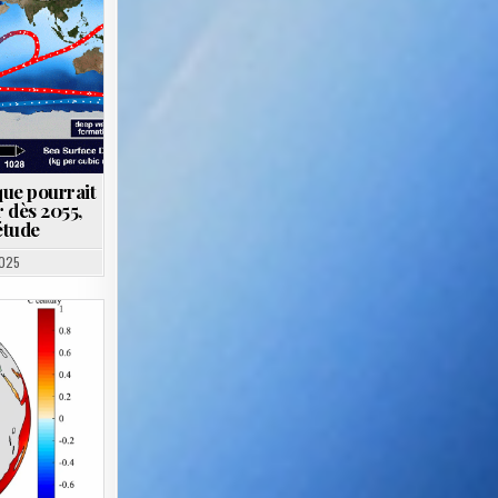
que pourrait
 dès 2055,
étude
025