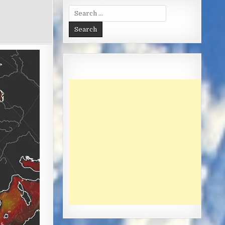
Search
for: