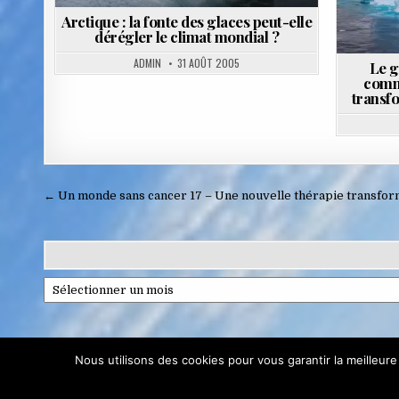
Arctique : la fonte des glaces peut-elle
dérégler le climat mondial ?
ADMIN
31 AOÛT 2005
Le g
comm
transf
Navigation
← Un monde sans cancer 17 – Une nouvelle thérapie transform
de
l’article
Archives
Confidentialité et cookies : ce site utilise des cookies. En continuant à 
Nous utilisons des cookies pour vous garantir la meilleure
Pour en savoir plus, notamment sur la façon de contrôler les cookies,
Terra Proje