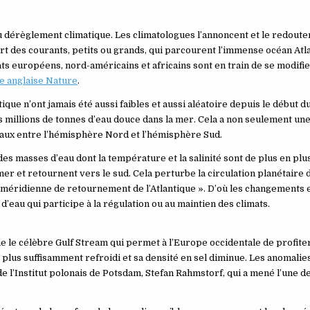
t du dérèglement climatique. Les climatologues l’annoncent et le redout
art des courants, petits ou grands, qui parcourent l’immense océan Atl
ts européens, nord-américains et africains sont en train de se modifie
ue anglaise Nature
.
ique n’ont jamais été aussi faibles et aussi aléatoire depuis le début du
s millions de tonnes d’eau douce dans la mer. Cela a non seulement une
s eaux entre l’hémisphère Nord et l’hémisphère Sud.
des masses d’eau dont la température et la salinité sont de plus en plus
er et retournent vers le sud. Cela perturbe la circulation planétaire 
 méridienne de retournement de l’Atlantique ». D’où les changements 
’eau qui participe à la régulation ou au maintien des climats.
ue le célèbre Gulf Stream qui permet à l’Europe occidentale de profiter
st plus suffisamment refroidi et sa densité en sel diminue. Les anomalie
 l’Institut polonais de Potsdam, Stefan Rahmstorf, qui a mené l’une de