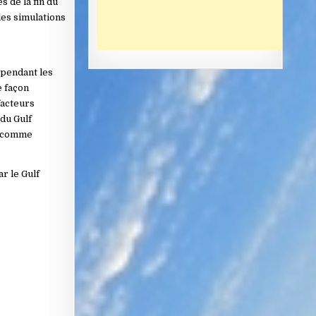
 de la fin du
les simulations
 pendant les
e façon
facteurs
 du Gulf
es comme
r le Gulf