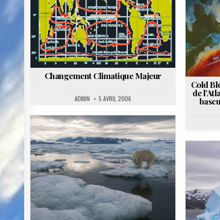
in
Changement Climatique Majeur
Cold Blo
de l’At
ADMIN
5 AVRIL 2006
bascu
Posted
in
Pos
in