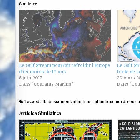
Similaire
Le Gulf Stream pourrait refroidir l’Europe
Le Gulf St
d’ici moins de 10 ans
fonte de l
5 juin 2017
26 mars 2
Dans "Courants Marins"
Dans "Cou
Tagged
affaiblissement
,
atlantique
,
atlantique nord
,
coura
Articles Similaires
Posted