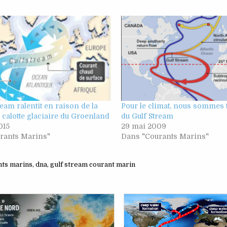
ream ralentit en raison de la
Pour le climat, nous sommes t
a calotte glaciaire du Groenland
du Gulf Stream
015
29 mai 2009
rants Marins"
Dans "Courants Marins"
nts marins
,
dna
,
gulf stream courant marin
Posted
Posted