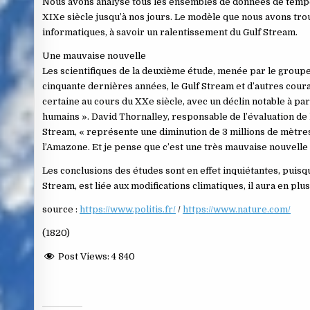
Nous avons analysé tous les ensembles de données de tempér
XIXe siècle jusqu’à nos jours. Le modèle que nous avons tr
informatiques, à savoir un ralentissement du Gulf Stream.
Une mauvaise nouvelle
Les scientifiques de la deuxième étude, menée par le groupe
cinquante dernières années, le Gulf Stream et d’autres coura
certaine au cours du XXe siècle, avec un déclin notable à par
humains ». David Thornalley, responsable de l’évaluation de 
Stream, « représente une diminution de 3 millions de mètres
l’Amazone. Et je pense que c’est une très mauvaise nouvelle 
Les conclusions des études sont en effet inquiétantes, puisq
Stream, est liée aux modifications climatiques, il aura en pl
source :
https://www.politis.fr/
/
https://www.nature.com/
(1820)
Post Views:
4 840