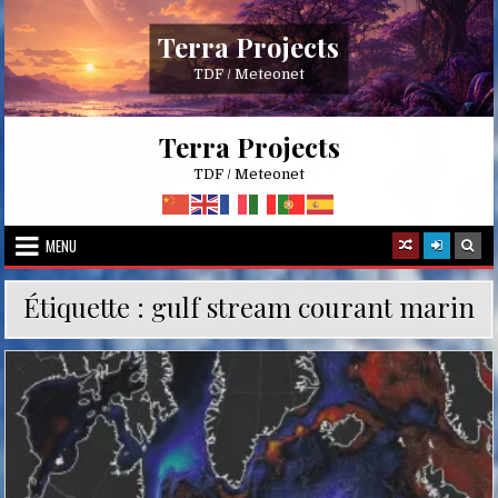
Skip
to
Terra Projects
content
TDF / Meteonet
Terra Projects
TDF / Meteonet
MENU
Étiquette :
gulf stream courant marin
Posted
in