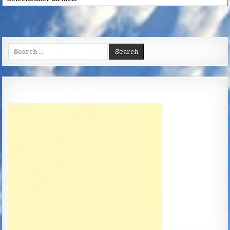
Search
for: