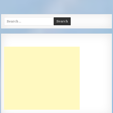
Search
for: