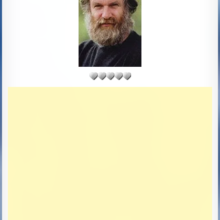
D
D
A
T
E
: