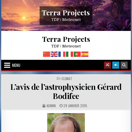
Skip
to
Terra Projects
content
TDF / Meteonet
Terra Projects
TDF / Meteonet
MENU
POSTED
CLIMAT
IN
L’avis de l’astrophysicien Gérard
Bodifee
A
P
ADMIN
29 JANVIER 2015
U
U
T
B
H
L
O
I
R
S
:
H
E