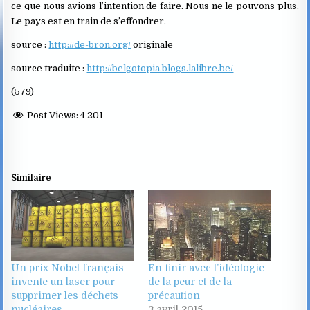
ce que nous avions l’intention de faire. Nous ne le pouvons plus.
Le pays est en train de s’effondrer.
source :
http://de-bron.org/
originale
source traduite :
http://belgotopia.blogs.lalibre.be/
(579)
Post Views:
4 201
Similaire
Un prix Nobel français
En finir avec l’idéologie
invente un laser pour
de la peur et de la
supprimer les déchets
précaution
nucléaires
3 avril 2015