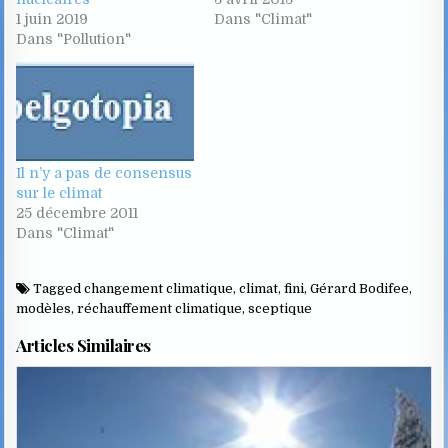
1 juin 2019
Dans "Climat"
Dans "Pollution"
Il n’y a pas de consensus
sur le climat
25 décembre 2011
Dans "Climat"
Tagged
changement climatique
,
climat
,
fini
,
Gérard Bodifee
,
modèles
,
réchauffement climatique
,
sceptique
Articles Similaires
Posted
in