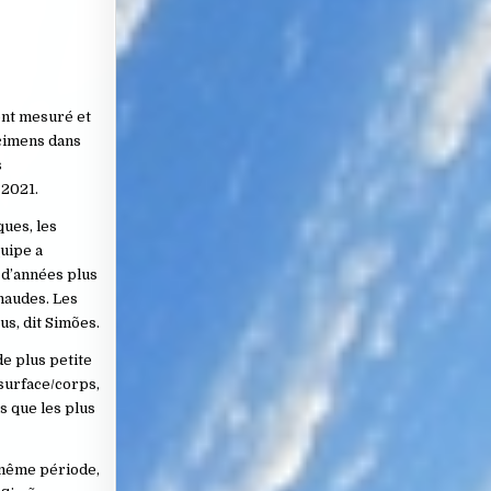
ont mesuré et
écimens dans
s
 2021.
ques, les
uipe a
s d’années plus
haudes. Les
us, dit Simões.
de plus petite
 surface/corps,
s que les plus
e même période,