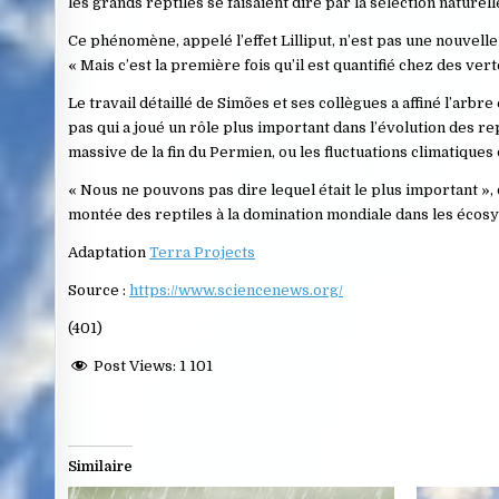
les grands reptiles se faisaient dire par la sélection naturel
Ce phénomène, appelé l’effet Lilliput, n’est pas une nouvelle 
« Mais c’est la première fois qu’il est quantifié chez des ve
Le travail détaillé de Simões et ses collègues a affiné l’arbre
pas qui a joué un rôle plus important dans l’évolution des re
massive de la fin du Permien, ou les fluctuations climatique
« Nous ne pouvons pas dire lequel était le plus important », dé
montée des reptiles à la domination mondiale dans les écosy
Adaptation
Terra Projects
Source :
https://www.sciencenews.org/
(401)
Post Views:
1 101
Similaire