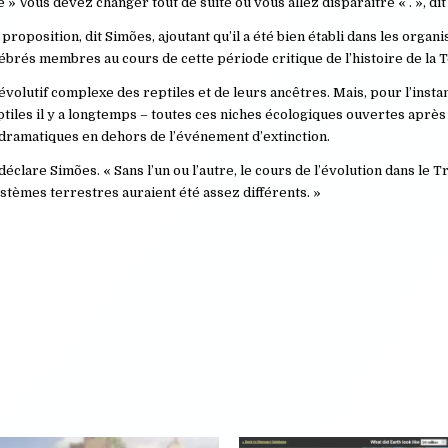
le » Vous devez changer tout de suite ou vous allez disparaître « . », di
proposition, dit Simões, ajoutant qu’il a été bien établi dans les orga
rtébrés membres au cours de cette période critique de l’histoire de la T
 évolutif complexe des reptiles et de leurs ancêtres. Mais, pour l’instan
ptiles il y a longtemps – toutes ces niches écologiques ouvertes après 
s dramatiques en dehors de l’événement d’extinction.
clare Simões. « Sans l’un ou l’autre, le cours de l’évolution dans le Tri
stèmes terrestres auraient été assez différents. »