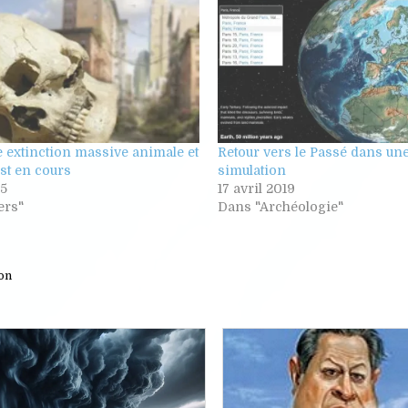
 extinction massive animale et
Retour vers le Passé dans une
st en cours
simulation
15
17 avril 2019
ers"
Dans "Archéologie"
on
Posted
Posted
in
in