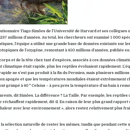
olutionnaire Tiago Simões de l’Université de Harvard et ses collègues 
 237 millions d’années. Au total, les chercheurs ont examiné 1 000 sp
tiques, l’équipe a utilisé une grande base de données existante sur le
topiques de l’oxygène, remontant à 450 millions d’années, publiée en
orps et de la tête chez tant d’espèces, associés à ces données climati
limatique était rapide, plus les reptiles évoluaient rapidement. L’éq
 rapide ne s’est pas produit à la fin du Permien, mais plusieurs million
 à son apogée et que les températures mondiales étaient extrêmement c
nt grimpé à 40 ° Celsius – à peu près la température d’un bain à remo
ts, dit Simões. La différence ? La Taille. Par exemple, les reptiles 
e réchauffent rapidement, dit-il. En raison de leur plus grand rapport
 chaleur avec leur environnement », alors restez relativement plus frai
r la sélection naturelle de rester les mêmes, tandis que pendant cett