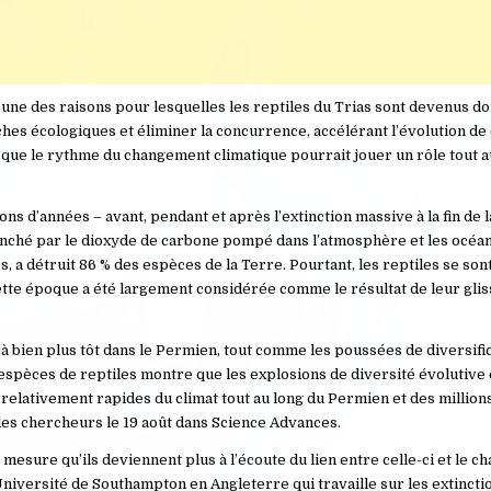
qu’une des raisons pour lesquelles les reptiles du Trias sont devenus d
hes écologiques et éliminer la concurrence, accélérant l’évolution de
 que le rythme du changement climatique pourrait jouer un rôle tout 
ons d’années – avant, pendant et après l’extinction massive à la fin de 
lenché par le dioxyde de carbone pompé dans l’atmosphère et les océa
es, a détruit 86 % des espèces de la Terre. Pourtant, les reptiles se so
ette époque a été largement considérée comme le résultat de leur gli
jà bien plus tôt dans le Permien, tout comme les poussées de diversifi
5 espèces de reptiles montre que les explosions de diversité évolutive
 relativement rapides du climat tout au long du Permien et des million
des chercheurs le 19 août dans Science Advances.
 mesure qu’ils deviennent plus à l’écoute du lien entre celle-ci et le 
niversité de Southampton en Angleterre qui travaille sur les extinct