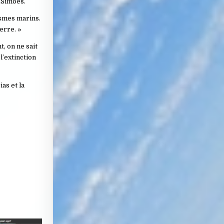
t Simões.
nismes marins.
erre. »
t, on ne sait
l’extinction
as et la