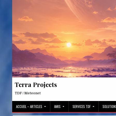
Skip
to
content
Terra Projects
TDF / Meteonet
ACCUEIL – ARTICLES
AMIS
SERVICES TDF
SOLUTION