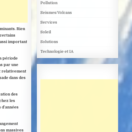
Pollution
Seismes/Volcans
Services
ominants. Rien
Soleil
 certains
aussi important
Solutions
Technologie et IA
la période
ns par une
nt relativement
ssade dans des
cation des
 chez les
s d’années
changement
ions massives