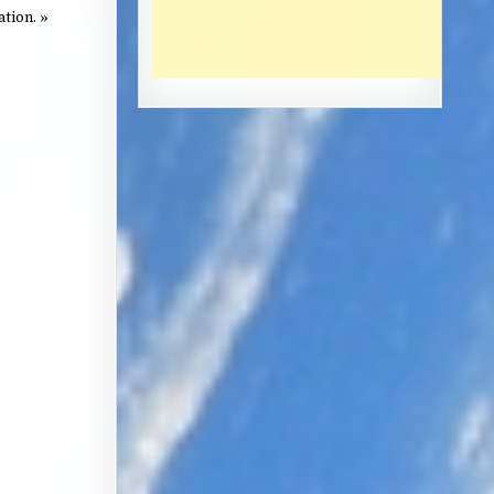
tion. »