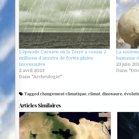
L’épisode Carnien où la Terre a connu 2
La sixième
millions d’années de fortes pluies
humaine e
incessantes
23 juin 20
2 avril 2023
Dans "Div
Dans "Archéologie"
Tagged
changement climatique
,
climat
,
dinosaure
,
évoluti
Articles Similaires
Posted
in