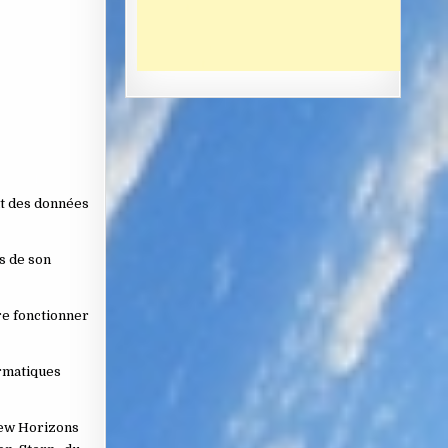
nt des données
s de son
re fonctionner
ormatiques
 New Horizons