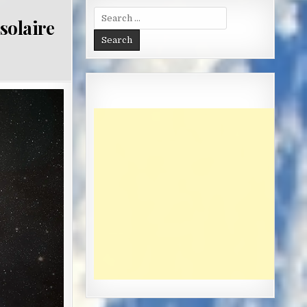
Search
solaire
for: