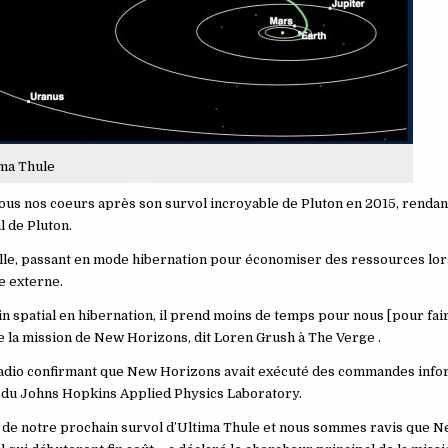
ma Thule
s tous nos coeurs après son survol incroyable de Pluton en 2015, renda
l de Pluton.
lle, passant en mode hibernation pour économiser des ressources lor
e externe.
n spatial en hibernation, il prend moins de temps pour nous [pour fai
 la mission de New Horizons, dit Loren Grush à The Verge .
 radio confirmant que New Horizons avait exécuté des commandes inf
pe du Johns Hopkins Applied Physics Laboratory.
ons de notre prochain survol d’Ultima Thule et nous sommes ravis que