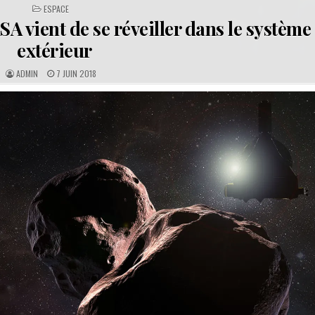
POSTED
ESPACE
IN
 vient de se réveiller dans le système 
extérieur
A
P
ADMIN
7 JUIN 2018
U
U
T
B
H
L
O
I
R
S
:
H
E
D
D
A
T
E
: