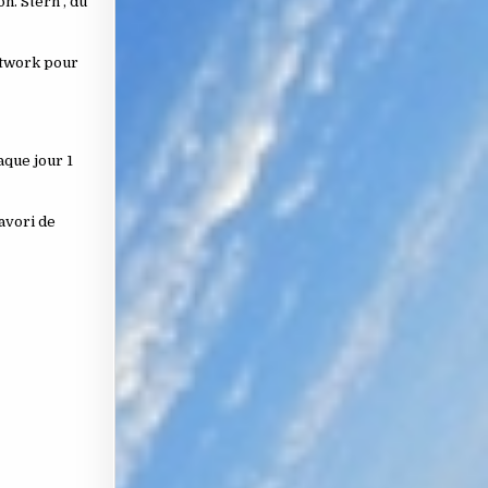
n. Stern , du
etwork pour
aque jour 1
avori de