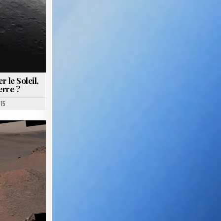
 le Soleil,
erre ?
15