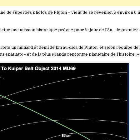
 de superbes photos de Pluton – vient de se réveiller, à environ 6 m
fectue une mission historique prévue pour le jour de l’An – le premier
rbite un milliard et demi de km au-delà de Pluton, et selon l’équipe 
ns spatiaux – et de la plus grande rencontre planétaire de l’histoire. »