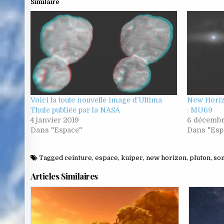
Similaire
Voici la toute nouvelle image d’Ultima
New Horizo
Thule publiée par la NASA
: MU69
4 janvier 2019
6 décembr
Dans "Espace"
Dans "Esp
Tagged
ceinture
,
espace
,
kuiper
,
new horizon
,
pluton
,
so
Articles Similaires
Posted
in