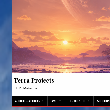
Skip
to
content
Terra Projects
TDF / Meteonet
ACCUEIL – ARTICLES
AMIS
SERVICES TDF
SOLUTION