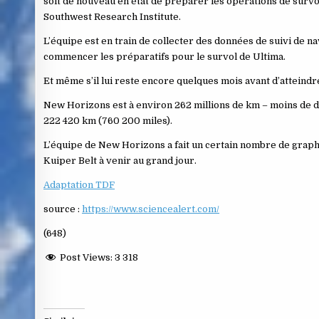
soit de nouveau en état de préparer les opérations de survol 
Southwest Research Institute.
L’équipe est en train de collecter des données de suivi de
commencer les préparatifs pour le survol de Ultima.
Et même s’il lui reste encore quelques mois avant d’atteindre 
New Horizons est à environ 262 millions de km – moins de deux
222 420 km (760 200 miles).
L’équipe de New Horizons a fait un certain nombre de graphi
Kuiper Belt à venir au grand jour.
Adaptation TDF
source :
https://www.sciencealert.com/
(648)
Post Views:
3 318