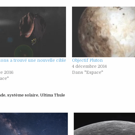
ns a trouvé une nouvelle cible
Objectif Pluton
4 décembre 2014
e 2016
Dans "Espace"
ace"
nde
,
système solaire
,
Ultima Thule
Posted
Posted
in
in