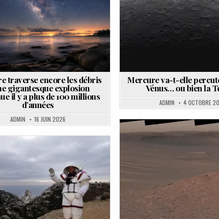
e traverse encore les débris
Mercure va-t-elle percuter
ne gigantesque explosion
Vénus… ou bien la T
e il y a plus de 100 millions
ADMIN
4 OCTOBRE 20
d’années
ADMIN
16 JUIN 2026
Posted
in
Posted
in