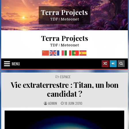
Skip
to
Terra Projects
content
TDF / Meteonet
Terra Projects
TDF / Meteonet
MENU
POSTED
ESPACE
IN
Vie extraterrestre : Titan, un bon
candidat ?
A
P
ADMIN
18 JUIN 2010
U
U
T
B
H
L
O
I
R
S
:
H
E