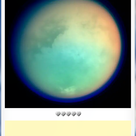
D
D
A
T
E
: