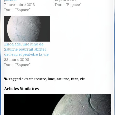
7 novembre 2016
Dans "Espace"
Dans "Espace"
Encelade, une lune de
Saturne pourrait abriter
de l’eau et peut-être la vie
28 mars 2008
Dans "Espace"
Tagged
extraterrestre
,
lune
,
saturne
,
titan
,
vie
Articles Similaires
Posted
in