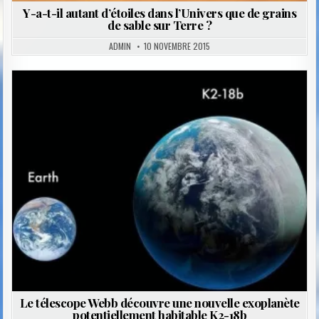
Y-a-t-il autant d’étoiles dans l’Univers que de grains
de sable sur Terre ?
ADMIN
10 NOVEMBRE 2015
Posted
in
Le télescope Webb découvre une nouvelle exoplanète
potentiellement habitable K2-18b