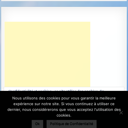
Confidentialité et cookies : ce site utilise des cookies. En
continuant à utiliser ce site Web, vous acceptez leur utilisation.
Nous utilisons des cookies pour vous garantir la meilleure
expérience sur notre site. Si vous continuez à utiliser ce
Pour en savoir plus, notamment sur la façon de contrôler les
dernier, nous considérerons que vous acceptez l'utilisation des
cookies, consultez :
Politique relative aux cookies
cookies.
Ok
Politique de Confidentialité
Terra Projects Anciennement La Terre du Futur - Copyright ©