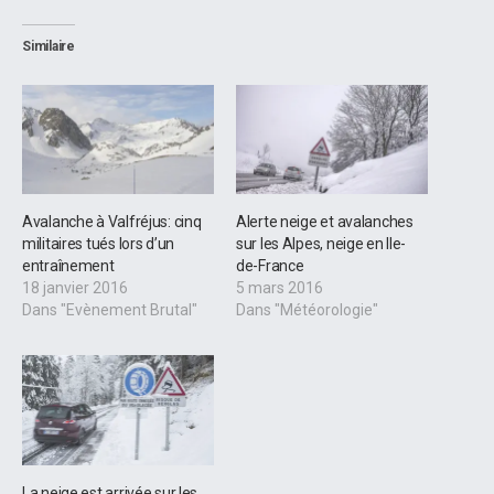
Similaire
Avalanche à Valfréjus: cinq
Alerte neige et avalanches
militaires tués lors d’un
sur les Alpes, neige en Ile-
entraînement
de-France
18 janvier 2016
5 mars 2016
Dans "Evènement Brutal"
Dans "Météorologie"
La neige est arrivée sur les