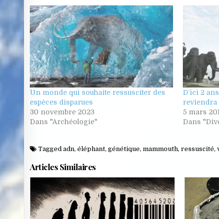
Un monde qui souhaite ressusciter des
D’ici 2 a
espèces disparues
reviendra 
30 novembre 2023
5 mars 20
Dans "Archéologie"
Dans "Div
Tagged
adn
,
éléphant
,
génétique
,
mammouth
,
ressuscité
,
Articles Similaires
Posted
in