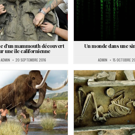
ne d’un mammouth découvert
Un monde dans une si
ur une île californienne
ADMIN
20 SEPTEMBRE 2016
ADMIN
15 OCTOBRE 2
Posted
Posted
in
in