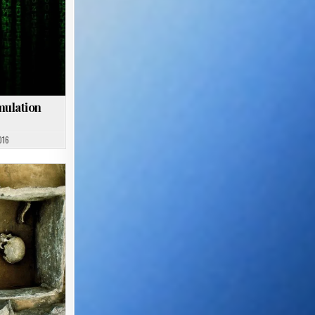
mulation
016