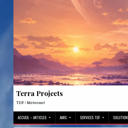
Skip
to
content
Terra Projects
TDF / Meteonet
ACCUEIL – ARTICLES
AMIS
SERVICES TDF
SOLUTION