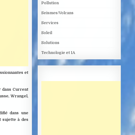
Pollution
Seismes/Volcans
Services
Soleil
Solutions
Technologie et IA
ssionnantes et
r dans Current
russe, Wrangel,
ifié dans une
t sujette à des