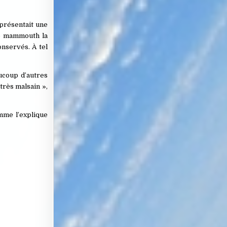
 présentait une
 de mammouth la
nservés. À tel
ucoup d’autres
très malsain »,
omme l’explique