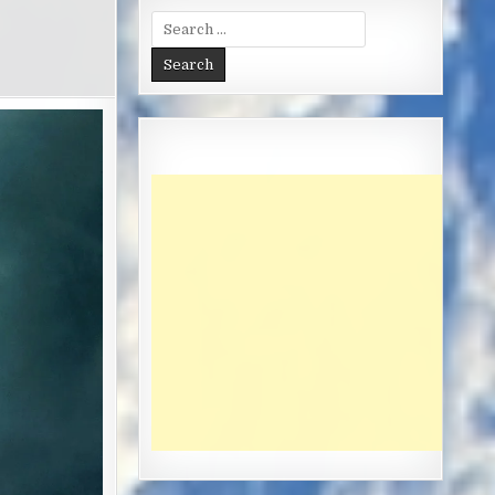
Search
for: