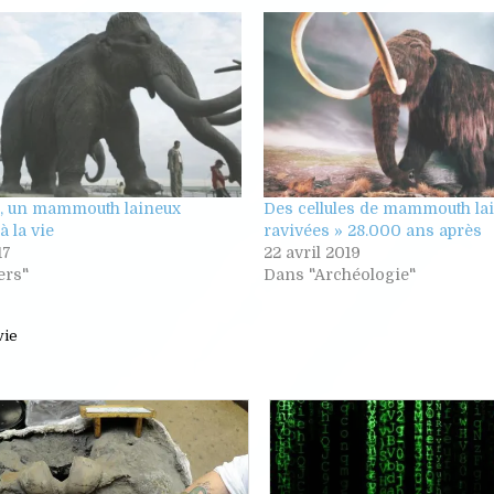
ns, un mammouth laineux
Des cellules de mammouth la
à la vie
ravivées » 28.000 ans après
17
22 avril 2019
ers"
Dans "Archéologie"
vie
Posted
Posted
in
in