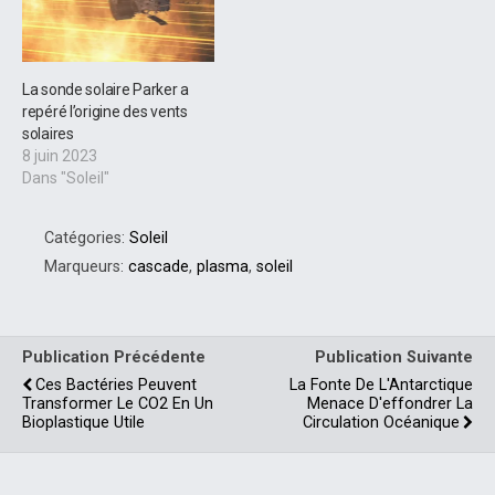
La sonde solaire Parker a
repéré l’origine des vents
solaires
8 juin 2023
Dans "Soleil"
Catégories:
Soleil
Marqueurs:
cascade
,
plasma
,
soleil
Publication Précédente
Publication Suivante
Ces Bactéries Peuvent
La Fonte De L'Antarctique
Transformer Le CO2 En Un
Menace D'effondrer La
Bioplastique Utile
Circulation Océanique