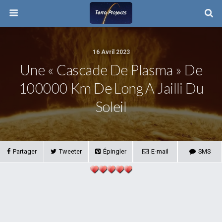
16 Avril 2023
Une « Cascade De Plasma » De
100000 Km De Long A Jailli Du
Soleil
Partager
Tweeter
Épingler
E-mail
SMS