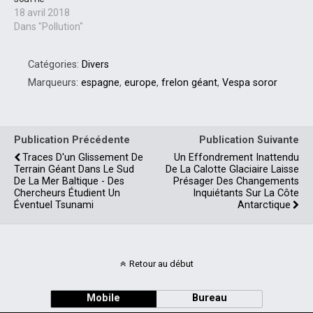
18 avril 2018
Dans "Pollution"
Catégories:
Divers
Marqueurs:
espagne
,
europe
,
frelon géant
,
Vespa soror
Publication Précédente
Publication Suivante
Traces D'un Glissement De
Un Effondrement Inattendu
Terrain Géant Dans Le Sud
De La Calotte Glaciaire Laisse
De La Mer Baltique - Des
Présager Des Changements
Chercheurs Étudient Un
Inquiétants Sur La Côte
Éventuel Tsunami
Antarctique
Retour au début
Mobile
Bureau