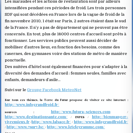
Les maraudes et les actions de restauration sont par ailleurs
intensifiées pendant ces périodes de froid. Les trois personnes
SDF qui sont décédées en France lors de la vague de froid de la
fin novembre 2010, 1 était sur Paris, 2 autres étaient dans le sud
de la France. Il n’y a pas de département qui ne peuvent pas être
concernés. En tout, plus de 16000 centres d’accueil sont prêts à
fonctionner. Les services publics peuvent aussi décider de
mobiliser d’autres lieux, en fonction des besoins, comme des
casernes, des gymnases voire des stations de métro de manière
ponctuelle.
Des nuitées d’hôtel sont également financées pour s’adapter à la
diversité des demandes d’accueil : femmes seules, familles avec
enfants, demandeurs d’asile…
Suivi sur le
Groupe Facebook MeteoNet
Sur tous ces thèmes, la Terre du Futur propose de visiter ce site internet :
http://www.infograndfroid.fr/
http://www.futura-sciences.com
sources :
/
http://www.destinationsante.com/
http://bienmanger-
/ INPES /
vivremieux.fr
http://www.lalsace.fr/
http://www.infograndfroid.fr/
/
/
http://www.7sur7.be/
http://www.letelegramme.com/
/
/