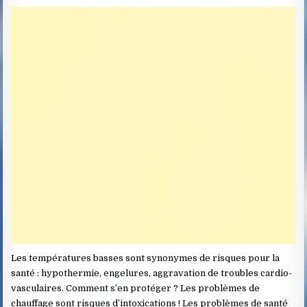
Les températures basses sont synonymes de risques pour la
santé : hypothermie, engelures, aggravation de troubles cardio-
vasculaires. Comment s’en protéger ? Les problèmes de
chauffage sont risques d’intoxications ! Les problèmes de santé