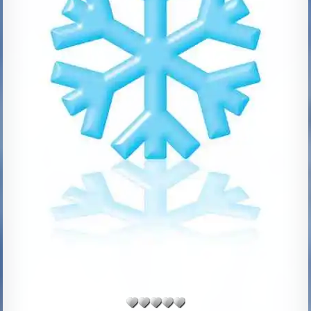
T
E
: