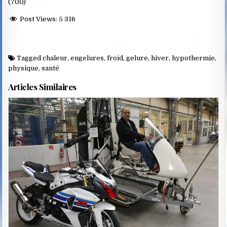
(700)
Post Views:
5 316
Tagged
chaleur
,
engelures
,
froid
,
gelure
,
hiver
,
hypothermie
,
physique
,
santé
Articles Similaires
Posted
in