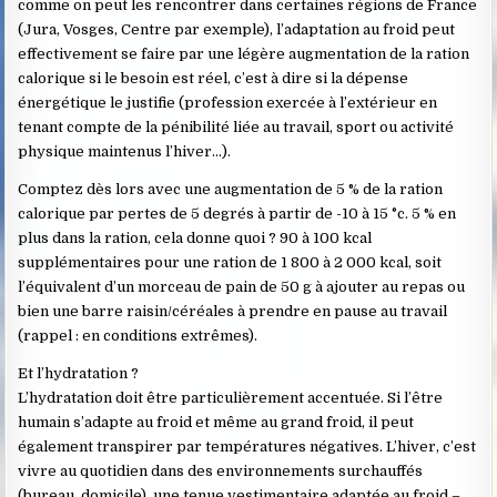
comme on peut les rencontrer dans certaines régions de France
(Jura, Vosges, Centre par exemple), l’adaptation au froid peut
effectivement se faire par une légère augmentation de la ration
calorique si le besoin est réel, c’est à dire si la dépense
énergétique le justifie (profession exercée à l’extérieur en
tenant compte de la pénibilité liée au travail, sport ou activité
physique maintenus l’hiver…).
Comptez dès lors avec une augmentation de 5 % de la ration
calorique par pertes de 5 degrés à partir de -10 à 15 °c. 5 % en
plus dans la ration, cela donne quoi ? 90 à 100 kcal
supplémentaires pour une ration de 1 800 à 2 000 kcal, soit
l’équivalent d’un morceau de pain de 50 g à ajouter au repas ou
bien une barre raisin/céréales à prendre en pause au travail
(rappel : en conditions extrêmes).
Et l’hydratation ?
L’hydratation doit être particulièrement accentuée. Si l’être
humain s’adapte au froid et même au grand froid, il peut
également transpirer par températures négatives. L’hiver, c’est
vivre au quotidien dans des environnements surchauffés
(bureau, domicile), une tenue vestimentaire adaptée au froid –