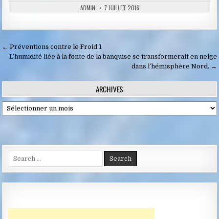
ADMIN
7 JUILLET 2016
Navigation
← Préventions contre le Froid 1
de
L’humidité liée à la fonte de la banquise se transformerait en neige
dans l’hémisphère Nord. →
l’article
ARCHIVES
Archives
Search
for: