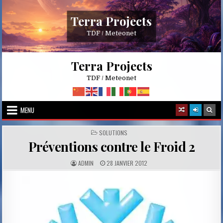
Skip
to
Terra Projects
content
TDF / Meteonet
Terra Projects
TDF / Meteonet
MENU
POSTED
SOLUTIONS
IN
Préventions contre le Froid 2
A
P
ADMIN
28 JANVIER 2012
U
U
T
B
H
L
O
I
R
S
:
H
E
D
D
A