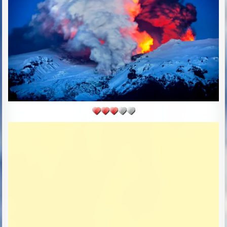
R
S
:
H
E
D
D
A
T
E
: