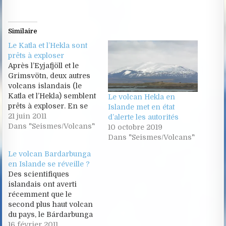
Similaire
Le Katla et l’Hekla sont
prêts à exploser
Après l’Eyjafjöll et le
Grimsvötn, deux autres
volcans islandais (le
Katla et l’Hekla) semblent
Le volcan Hekla en
prêts à exploser. En se
Islande met en état
fondant sur des
21 juin 2011
d’alerte les autorités
constatations
Dans "Seismes/Volcans"
10 octobre 2019
statistiques ou
Dans "Seismes/Volcans"
géologiques, les
Le volcan Bardarbunga
scientifiques prédisent
en Islande se réveille ?
que ces volcans et
Des scientifiques
d’autres vont bientôt
islandais ont averti
prolonger la série
récemment que le
d’éruptions en Islande.
second plus haut volcan
Ça gronde en terre
du pays, le Bárdarbunga
islandaise et ça risque…
présenterait les signes
16 février 2011