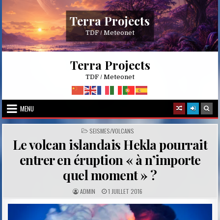
Skip
to
Terra Projects
content
TDF / Meteonet
Terra Projects
TDF / Meteonet
MENU
POSTED
SEISMES/VOLCANS
IN
Le volcan islandais Hekla pourrait
entrer en éruption « à n’importe
quel moment » ?
A
P
ADMIN
1 JUILLET 2016
U
U
T
B
H
L
O
I