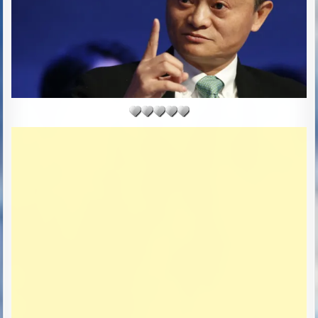
T
E
: