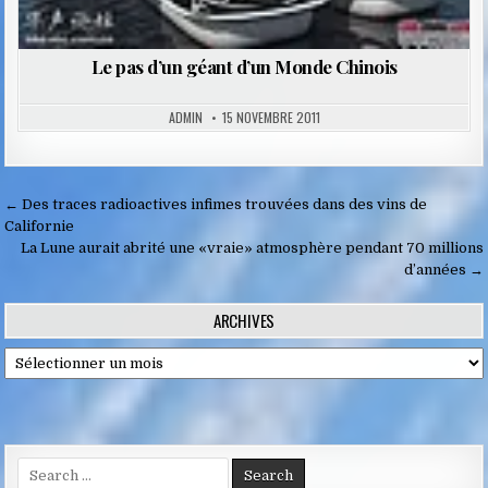
Le pas d’un géant d’un Monde Chinois
ADMIN
15 NOVEMBRE 2011
Navigation
← Des traces radioactives infimes trouvées dans des vins de
de
Californie
La Lune aurait abrité une «vraie» atmosphère pendant 70 millions
l’article
d’années →
ARCHIVES
Archives
Search