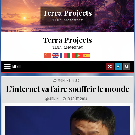
Skip
to
Terra Projects
content
TDF / Meteonet
Terra Projects
TDF / Meteonet
MENU
POSTED
MONDE FUTUR
IN
L’internet va faire souffrir le monde
A
P
ADMIN
10 AOÛT 2018
U
U
T
B
H
L
O
I
R
S
:
H
E
D
D
A