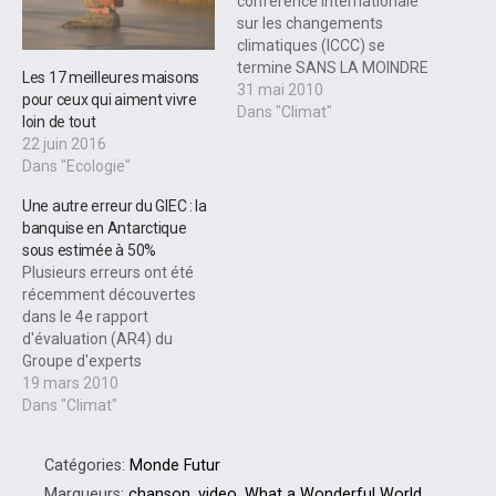
conférence internationale
sur les changements
climatiques (ICCC) se
termine SANS LA MOINDRE
Les 17 meilleures maisons
COUVERTURE MÉDIATIQUE.
31 mai 2010
pour ceux qui aiment vivre
Allez-y, faites une
Dans "Climat"
loin de tout
recherche sur Radio-
22 juin 2016
Canada ou LaPresse…
Dans "Ecologie"
L’événement, qui en était à
sa 4e édition (16 au 18 mai
Une autre erreur du GIEC : la
2010, à Chicago), regroupe
banquise en Antarctique
principalement les
sous estimée à 50%
scientifiques qui ne
Plusieurs erreurs ont été
supportent pas…
récemment découvertes
dans le 4e rapport
d'évaluation (AR4) du
Groupe d'experts
intergouvernemental sur
19 mars 2010
l'évolution du climat (GIEC
Dans "Climat"
ou IPPC). Il s'agit
notamment de problèmes
Catégories:
Monde Futur
avec les glaciers de
l'Himalaya, l'agriculture
Marqueurs:
chanson
,
video
,
What a Wonderful World
,