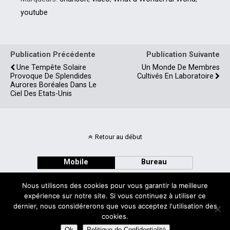
africaine, les forêts
youtube
tropicales de l'Amazone, la
géographie néerlandaise,
et l'attribution de
dommages à des
Publication Précédente
Publication Suivante
événements…
Une Tempête Solaire
Un Monde De Membres
Provoque De Splendides
Cultivés En Laboratoire
Aurores Boréales Dans Le
Ciel Des Etats-Unis
Retour au début
Mobile
Bureau
Nous utilisons des cookies pour vous garantir la meilleure
expérience sur notre site. Si vous continuez à utiliser ce
dernier, nous considérerons que vous acceptez l'utilisation des
cookies.
Avec
WPtouch Mobile Suite for WordPress
Ok
Politique de Confidentialité