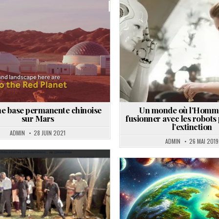
Posted
Posted
in
in
ne base permanente chinoise
Un monde où l’Homm
sur Mars
fusionner avec les robots 
l’extinction
ADMIN
28 JUIN 2021
ADMIN
26 MAI 2019
Posted
Posted
in
in