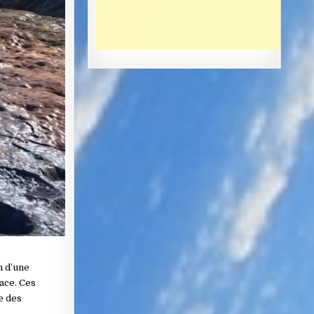
n d’une
ace. Ces
e des