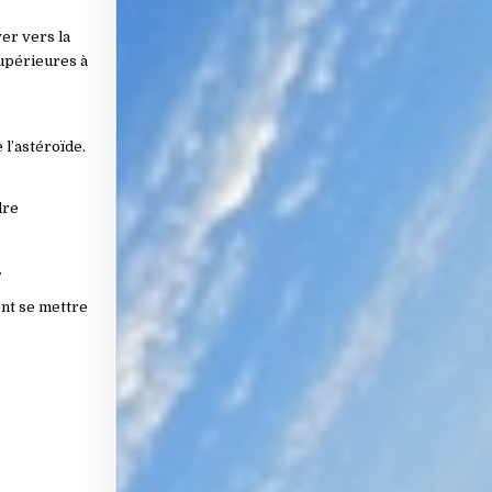
er vers la
supérieures à
 l’astéroïde.
dre
.
ent se mettre