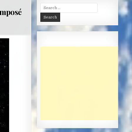
Search
composé
for: