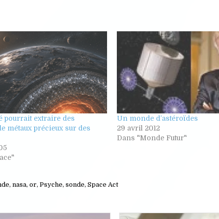
 pourrait extraire des
Un monde d’astéroïdes
de métaux précieux sur des
29 avril 2012
s
Dans "Monde Futur"
005
ace"
nde
,
nasa
,
or
,
Psyche
,
sonde
,
Space Act