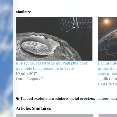
Similaire
16-Psyché, l’astéroïde qui vaut plus cher
L’Humanité
que toute la richesse de la Terre
milliards 
10 juin 2017
astéroide
Dans "Espace"
4 juillet 2
Dans "Esp
Tagged
exploitation minière
,
métal précieux
,
meteor
,
mo
Articles Similaires