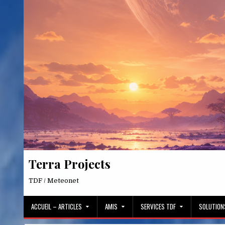
Skip
to
content
Terra Projects
TDF / Meteonet
ACCUEIL – ARTICLES
AMIS
SERVICES TDF
SOLUTION