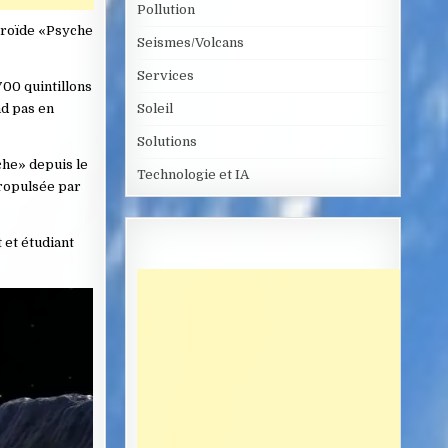
Pollution
téroïde «Psyche
Seismes/Volcans
Services
700 quintillons
nd pas en
Soleil
Solutions
che» depuis le
Technologie et IA
propulsée par
 et étudiant