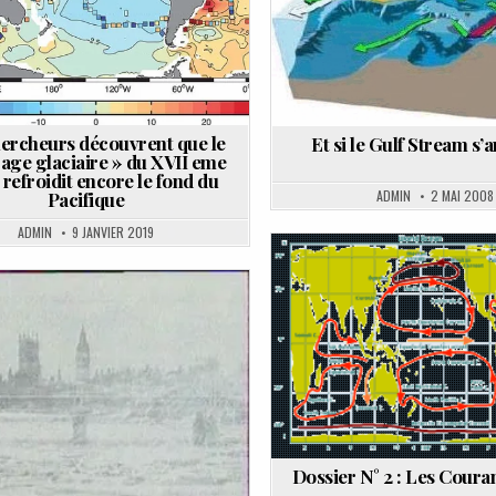
ercheurs découvrent que le
Et si le Gulf Stream s’a
t age glaciaire » du XVII eme
 refroidit encore le fond du
ADMIN
2 MAI 2008
Pacifique
ADMIN
9 JANVIER 2019
Posted
in
ted
Dossier N° 2 : Les Coura