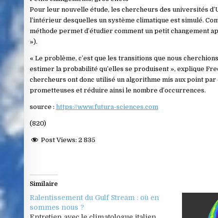
Pour leur nouvelle étude, les chercheurs des universités d’U
l’intérieur desquelles un système climatique est simulé. Co
méthode permet d’étudier comment un petit changement appar
»).
« Le problème, c’est que les transitions que nous cherchion
estimer la probabilité qu’elles se produisent », explique Fre
chercheurs ont donc utilisé un algorithme mis aux point par d
prometteuses et réduire ainsi le nombre d’occurrences.
source :
https://www.futura-sciences.com
(820)
Post Views:
2 835
Similaire
Ralentissement du Gulf Stream : où en
sommes nous ?
Entretien avec le climatologue italien