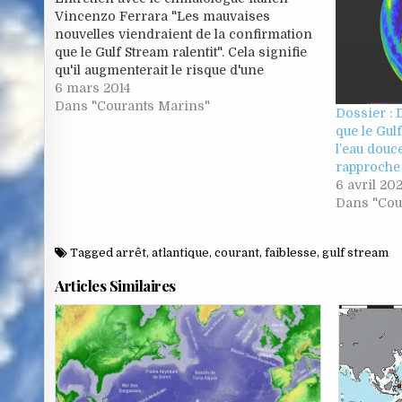
Vincenzo Ferrara "Les mauvaises
nouvelles viendraient de la confirmation
que le Gulf Stream ralentit". Cela signifie
qu'il augmenterait le risque d'une
nouvelle petite époque glaciaire, c'est à
6 mars 2014
dire un changement soudain du climat
Dans "Courants Marins"
Dossier :
qui a amené un petit age glaciaire, le pire
que le Gul
étant le Dryas…
l’eau douc
rapproche
6 avril 20
Dans "Cou
Tagged
arrêt
,
atlantique
,
courant
,
faiblesse
,
gulf stream
Articles Similaires
Posted
Pos
in
in