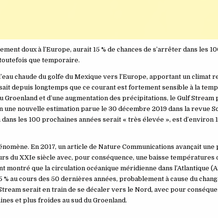
ivement doux à l’Europe, aurait 15 % de chances de s’arrêter dans les 
 toutefois que temporaire.
 l’eau chaude du golfe du Mexique vers l’Europe, apportant un climat 
 sait depuis longtemps que ce courant est fortement sensible à la tem
te du Groenland et d’une augmentation des précipitations, le Gulf Stream 
lon une nouvelle estimation parue le 30 décembre 2019 dans la revue Sc
 dans les 100 prochaines années serait « très élevée », est d’environ 1
énomène. En 2017, un article de Nature Communications avançait une 
urs du XXIe siècle avec, pour conséquence, une baisse températures d
nt montré que la circulation océanique méridienne dans l’Atlantique (
e 15 % au cours des 50 dernières années, probablement à cause du cha
f Stream serait en train de se décaler vers le Nord, avec pour conséqu
nes et plus froides au sud du Groenland.