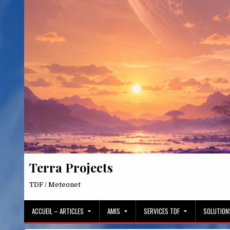
Skip
to
content
Terra Projects
TDF / Meteonet
ACCUEIL – ARTICLES
AMIS
SERVICES TDF
SOLUTION