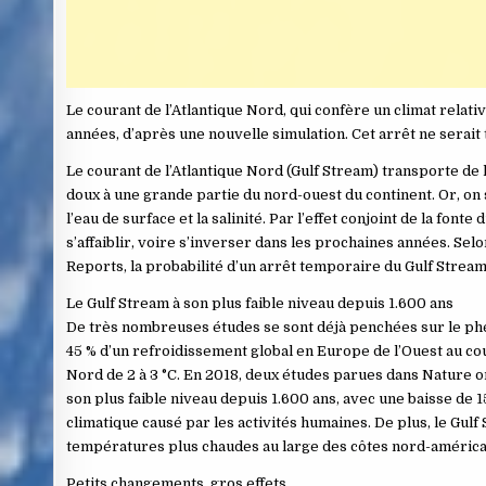
Le courant de l’Atlantique Nord, qui confère un climat relat
années, d’après une nouvelle simulation. Cet arrêt ne serait
Le courant de l’Atlantique Nord (Gulf Stream) transporte de
doux à une grande partie du nord-ouest du continent. Or, on
l’eau de surface et la salinité. Par l’effet conjoint de la fon
s’affaiblir, voire s’inverser dans les prochaines années. Se
Reports, la probabilité d’un arrêt temporaire du Gulf Stream
Le Gulf Stream à son plus faible niveau depuis 1.600 ans
De très nombreuses études se sont déjà penchées sur le ph
45 % d’un refroidissement global en Europe de l’Ouest au co
Nord de 2 à 3 °C. En 2018, deux études parues dans Nature o
son plus faible niveau depuis 1.600 ans, avec une baisse d
climatique causé par les activités humaines. De plus, le Gul
températures plus chaudes au large des côtes nord-américai
Petits changements, gros effets