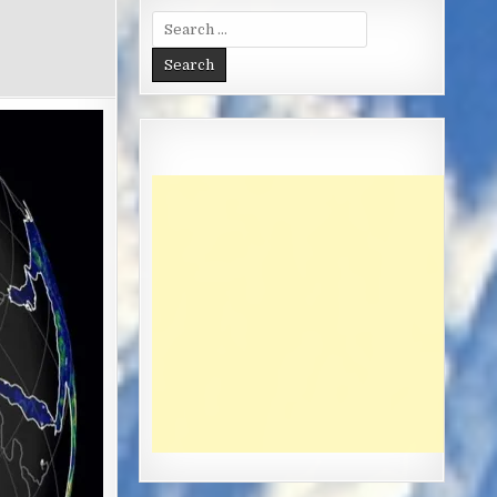
Search
for: