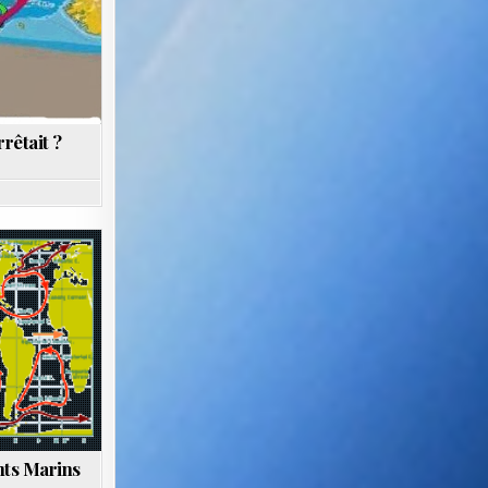
rrêtait ?
nts Marins