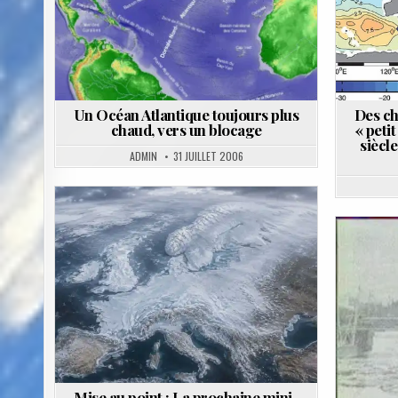
Un Océan Atlantique toujours plus
Des ch
chaud, vers un blocage
« peti
siècle
ADMIN
31 JUILLET 2006
Posted
in
Pos
in
Mise au point : La prochaine mini-