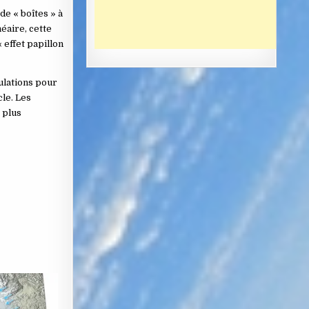
de « boîtes » à
éaire, cette
 effet papillon
ulations pour
cle. Les
 plus