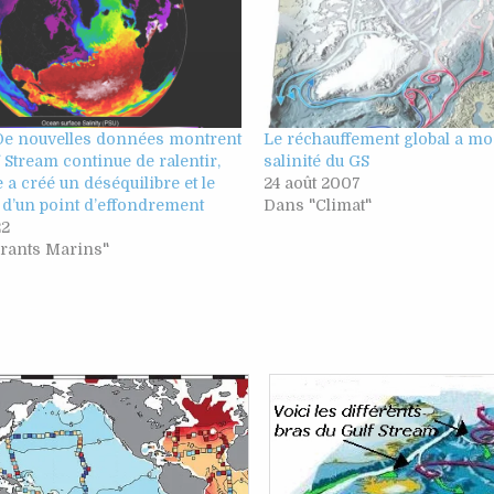
 De nouvelles données montrent
Le réchauffement global a mod
f Stream continue de ralentir,
salinité du GS
e a créé un déséquilibre et le
24 août 2007
 d’un point d’effondrement
Dans "Climat"
22
rants Marins"
ted
Posted
in