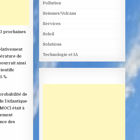
Pollution
Seismes/Volcans
Services
100 prochaines
Soleil
Solutions
relativement
Technologie et IA
pérature de
pourrait ainsi
ientific
5 %.
probabilité de
e l’Atlantique
AMOC) était à
ngement
ence des