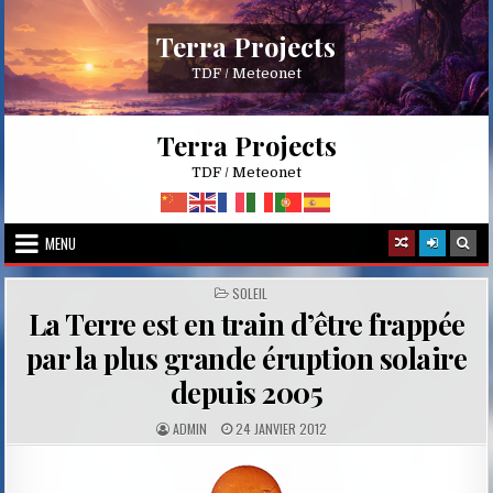
Skip
to
Terra Projects
content
TDF / Meteonet
Terra Projects
TDF / Meteonet
MENU
POSTED
SOLEIL
IN
La Terre est en train d’être frappée
par la plus grande éruption solaire
depuis 2005
A
P
ADMIN
24 JANVIER 2012
U
U
T
B
H
L
O
I