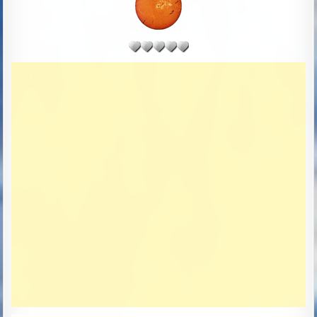
R
S
:
H
E
D
D
A
T
E
: