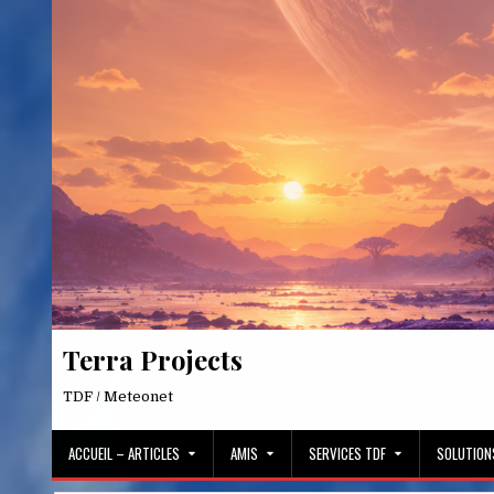
Skip
to
content
Terra Projects
TDF / Meteonet
ACCUEIL – ARTICLES
AMIS
SERVICES TDF
SOLUTION