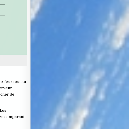
re-feux tout au
ferveur
icher de
 Les
 en comparant