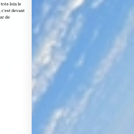
très loin le
 c’est devant
par de