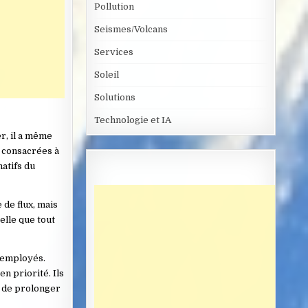
Pollution
Seismes/Volcans
Services
Soleil
Solutions
Technologie et IA
er, il a même
s consacrées à
natifs du
 de flux, mais
elle que tout
u employés.
en priorité. Ils
e de prolonger