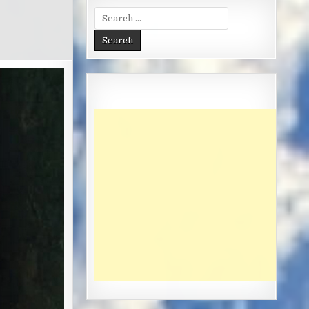
Search
for: