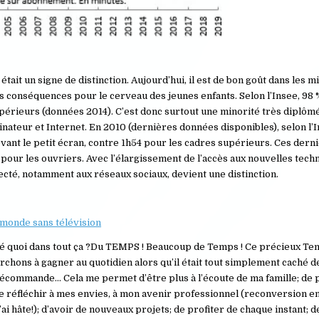
ait un signe de distinction. Aujourd’hui, il est de bon goût dans les 
s conséquences pour le cerveau des jeunes enfants. Selon l’Insee, 98 
périeurs (données 2014). C’est donc surtout une minorité très diplôm
dinateur et Internet. En 2010 (dernières données disponibles), selon l’I
ant le petit écran, contre 1h54 pour les cadres supérieurs. Ces dern
pour les ouvriers. Avec l’élargissement de l’accès aux nouvelles techno
ecté, notamment aux réseaux sociaux, devient une distinction.
monde sans télévision
é quoi dans tout ça ?
Du TEMPS ! Beaucoup de Temps ! Ce précieux Te
rchons à gagner au quotidien alors qu’il était tout simplement caché d
lécommande… Cela me permet d’être plus à l’écoute de ma famille; de 
 réfléchir à mes envies, à mon avenir professionnel (reconversion en
’ai hâte!); d’avoir de nouveaux projets; de profiter de chaque instant; 