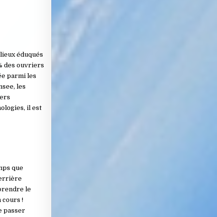
milieux éduqués
% des ouvriers
ée parmi les
nsee, les
iers
logies, il est
mps que
errière
prendre le
 cours !
de passer