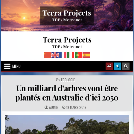
Skip
to
Terra Projects
content
TDF / Meteonet
Terra Projects
TDF / Meteonet
MENU
POSTED
ECOLOGIE
IN
Un milliard d’arbres vont être
plantés en Australie d’ici 2050
A
P
ADMIN
19 MARS 2019
U
U
T
B
H
L
O
I
R
S
:
H
E