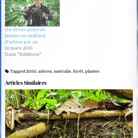
Un drone pourrait
planter un milliard
d’arbres par an
12 mars 2015
Dans "Solutions"
Tagged
2050
,
arbres
,
australie
,
forêt
,
planter
Articles Similaires
Posted
in