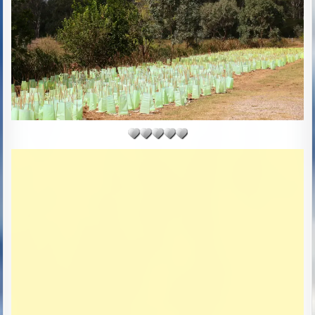
D
D
A
T
E
: