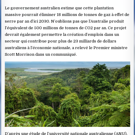
Le gouver­ne­ment austra­lien estime que cette plantation
massive pour­rait élimi­ner 18 millions de tonnes de gaz à effet de
serre par an d’ici 2030. N’oublions pas que l’Aus­tra­lie produit
l’équi­valent de 500 millions de tonnes de CO2 par an. Ce projet
devrait également permettre la création d’emplois dans un
secteur qui contribue pour plus de 23 milliards de dollars
australiens à l’économie nationale, a relevé le Premier ministre
Scott Morrison dans un communiqué.
D’après une étude de l’uni­ver­sité natio­nale austra­lienne (ANU),