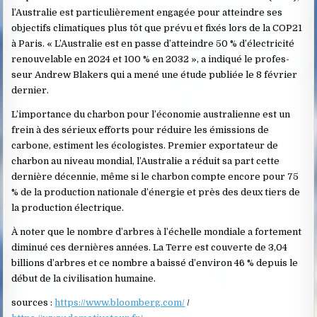
l’Aus­tra­lie est particulièrement engagée pour atteindre ses
objectifs climatiques plus tôt que prévu et fixés lors de la COP21
à Paris. « L’Aus­tra­lie est en passe d’at­teindre 50 % d’élec­tri­cité
renou­ve­lable en 2024 et 100 % en 2032 », a indiqué le profes­
seur Andrew Blakers qui a mené une étude publiée le 8 février
dernier.
L’importance du charbon pour l’économie australienne est un
frein à des sérieux efforts pour réduire les émissions de
carbone, estiment les écologistes. Premier exportateur de
charbon au niveau mondial, l’Australie a réduit sa part cette
dernière décennie, même si le charbon compte encore pour 75
% de la production nationale d’énergie et près des deux tiers de
la production électrique.
À noter que le nombre d’arbres à l’échelle mondiale a fortement
diminué ces dernières années. La Terre est couverte de 3,04
billions d’arbres et ce nombre a baissé d’en­vi­ron 46 % depuis le
début de la civi­li­sa­tion humaine.
sources :
https://www.bloomberg.com/
/