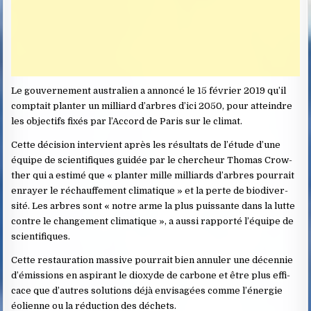
Le gouvernement australien a annoncé le 15 février 2019 qu’il
comptait planter un milliard d’arbres d’ici 2050, pour atteindre
les objectifs fixés par l’Accord de Paris sur le climat.
Cette décision intervient après les résul­tats de l’étude d’une
équipe de scien­ti­fiques guidée par le cher­cheur Thomas Crow­­
ther qui a estimé que « plan­­ter mille milliards d’arbres pour­­rait
enrayer le réchauf­­fe­­ment clima­­tique » et la perte de biodi­­ver­­
sité. Les arbres sont « notre arme la plus puis­sante dans la lutte
contre le chan­ge­ment clima­tique », a aussi rapporté l’équipe de
scien­ti­fiques.
Cette restauration massive pourrait bien annu­ler une décen­nie
d’émis­sions en aspi­rant le dioxyde de carbone et être plus effi­
cace que d’autres solutions déjà envisagées comme l’éner­gie
éolienne ou la réduc­tion des déchets.