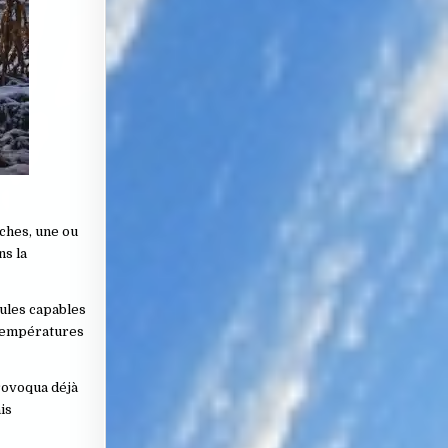
ches, une ou
ns la
cules capables
s températures
rovoqua déjà
is