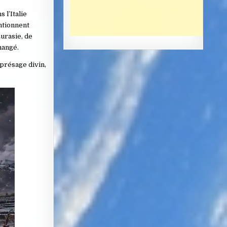
 l’Italie
ntionnent
urasie, de
hangé.
présage divin,