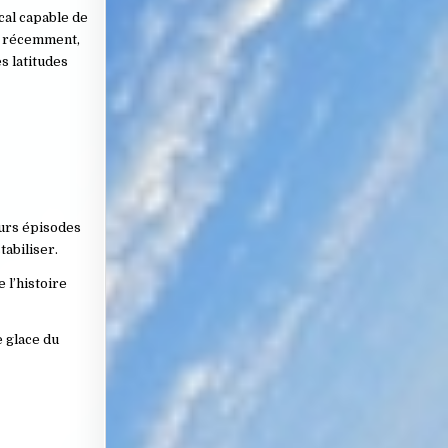
cal capable de
s récemment,
s latitudes
eurs épisodes
abiliser.
 l’histoire
e glace du