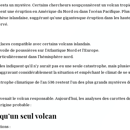
resta un mystère. Certains chercheurs soupçonnèrent un volcan tropi
rent une éruption en Amérique du Nord ou dans l’océan Pacifique. Plu
èse islandaise, suggérant qu’une gigantesque éruption dans les haute
ervé.
aces compatible avec certains volcans islandais.
oile de poussières sur l’Atlantique Nord et l’Europe.
particulièrement dans l’hémisphère nord.
es indiquent qu’il n’y aurait pas eu une seule catastrophe, mais plusi
ggravant considérablement la situation et empêchant le climat de se st
strophe climatique de l’an 536 restent l’un des plus grands mystères de
enait le volcan responsable. Aujourd’hui, les analyses des carottes d
rigine probable :
 qu’un seul volcan
ions :