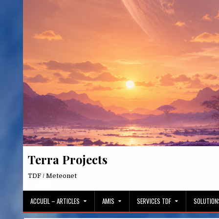
Skip
to
content
Terra Projects
TDF / Meteonet
ACCUEIL – ARTICLES
AMIS
SERVICES TDF
SOLUTION