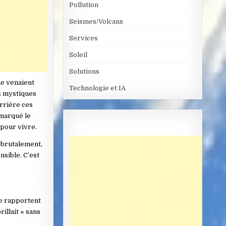
Pollution
Seismes/Volcans
Services
Soleil
Solutions
ne venaient
Technologie et IA
s mystiques
errière ces
 marqué le
 pour vivre.
 brutalement,
nsible. C’est
ue rapportent
illait « sans