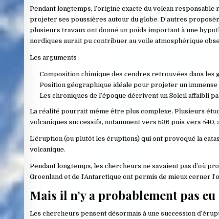
Pendant longtemps, l’origine exacte du volcan responsable 
projeter ses poussières autour du globe. D’autres proposè
plusieurs travaux ont donné un poids important à une hypoth
nordiques aurait pu contribuer au voile atmosphérique obs
Les arguments :
Composition chimique des cendres retrouvées dans les gl
Position géographique idéale pour projeter un immense v
Les chroniques de l’époque décrivent un Soleil affaibli 
La réalité pourrait même être plus complexe. Plusieurs étud
volcaniques successifs, notamment vers 536 puis vers 540, a
L’éruption (ou plutôt les éruptions) qui ont provoqué la cata
volcanique.
Pendant longtemps, les chercheurs ne savaient pas d’où prov
Groenland
et de
l’Antarctique
ont permis de mieux cerner l’o
Mais il n’y a probablement pas eu
Les chercheurs pensent désormais à une succession d’érupt