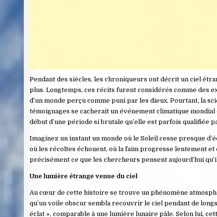
Pendant des siècles, les chroniqueurs ont décrit un ciel étra
plus. Longtemps, ces récits furent considérés comme des ex
d’un monde perçu comme puni par les dieux. Pourtant, la sci
témoignages se cacherait un événement climatique mondial 
début d’une période si brutale qu’elle est parfois qualifiée 
Imaginez un instant un monde où le Soleil cesse presque d’
où les récoltes échouent, où la faim progresse lentement et 
précisément ce que les chercheurs pensent aujourd’hui qu’il 
Une lumière étrange venue du ciel
Au cœur de cette histoire se trouve un phénomène atmosphé
qu’un voile obscur sembla recouvrir le ciel pendant de longs 
éclat », comparable à une lumière lunaire pâle. Selon lui, ce