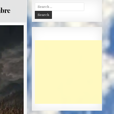
Search
mbre
for: