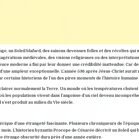
nge, un Soleil blafard, des saisons devenues folles et des récoltes qui 
agérations médiévales, des visions religieuses ou des interprétation
ence moderne a fini par leur donner une crédibilité inattendue. Car d
d’une ampleur exceptionnelle. L’année 536 après Jésus-Christ aurait
par certains historiens de l’un des pires moments de l’histoire humaine
éclairer normalement la Terre. Un monde où les températures chutent
où les populations vivent dans l’angoisse d’un ciel devenu incompréhe
s’est produit au milieu du VIe siècle.
rique d’une étrangeté fascinante. Plusieurs chroniqueurs de l’époq
mois. L’historien byzantin Procope de Césarée décrivit un Soleil qui br
tte étrange obscurité dura près d’une année entière.