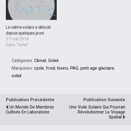
Le calme solaire a débuté
depuis quelques jours
27 mai 2014
Dans "Soleil"
Catégories:
Climat
,
Soleil
Marqueurs:
cycle
,
froid
,
hivers
,
PAG
,
petit age glaciaire
,
soleil
Publication Précédente
Publication Suivante
Un Monde De Membres
Une Voile Solaire Qui Pourrait
Cultivés En Laboratoire
Révolutionner Le Voyage
Spatial