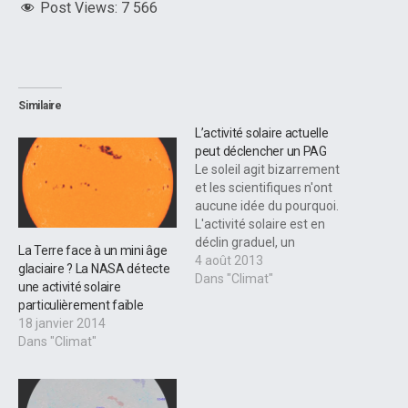
Post Views:
7 566
Similaire
L’activité solaire actuelle
peut déclencher un PAG
Le soleil agit bizarrement
et les scientifiques n'ont
aucune idée du pourquoi.
L'activité solaire est en
déclin graduel, un
La Terre face à un mini âge
changement de norme qui
4 août 2013
glaciaire ? La NASA détecte
dans le passé a déclenché
Dans "Climat"
une activité solaire
un PAG (Petit Age
particulièrement faible
Glaciaire), c'était il y a 300
18 janvier 2014
ans. Trois éminents
Dans "Climat"
scientifiques solaires ont
présenté les plus récentes
données sur…