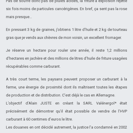
Pas de soufre donc pas de pluies acides, la friture à explosion rejette
six fois moins de particules cancérigènes. En bref, ça sent pas la rose
mais presque…
En pressant 3 kg de graines, j’obtiens 1 litre d’huile et 2 kg de tourteau
gras que je vends aux chèvres de mon voisin, un excellent fromager.
Je réserve un hectare pour rouler une année, il reste 1,2 millions
d’hectares en jachère et des millions de litres d’huile de friture usagées
récupérables comme carburant.
A très court terme, les paysans peuvent proposer un carburant à la
ferme, une énergie de proximité dont ils maîtrisent toutes les étapes
de production et de distribution. C’est déjà le cas en Allemagne.
L’objectif d’Alain JUSTE en créant la SARL Valénergol* était
précisément de démontrer qu’il était possible de vendre de l’HVP
carburant à 60 centimes d’euros le litre.
Les douanes en ont décidé autrement, la justice l’a condamné en 2002