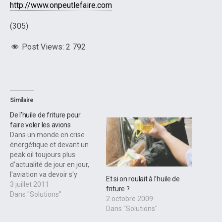
http://www.onpeutlefaire.com
(305)
Post Views:
2 792
Similaire
De l’huile de friture pour
faire voler les avions
Dans un monde en crise
énergétique et devant un
peak oil toujours plus
d'actualité de jour en jour,
l'aviation va devoir s'y
Et si on roulait à l’huile de
adapter très rapidement.
3 juillet 2011
friture ?
Les coûts des transports
Dans "Solutions"
2 octobre 2009
grandissant, voici ce KLM
Dans "Solutions"
va mettre en place d'ici le