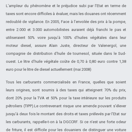
L’ampleur du phénomène et le préjudice subi par l’Etat en terme de
taxes sont encore difficiles à évaluer, mais les douanes ont récemment
redoublé de vigilance. En 2005, Face à l’envolée des prix à la pompe,
entre 2.000 et 3.000 automobilistes auraient déjà franchi le pas et
utiliseraient 50% voire jusqu’à 100% d’huiles végétales dans leur
moteur diesel, assure Alain Juste, directeur de Valenergol, une
compagnie de distribution d’huile de tournesol, située dans le Sud-
ouest. Le litre d’huile végétale coûte de 0,70 à 0,80 euro contre 1,38
euro pour le litre de diesel actuellement (mai 2008)
Tous les carburants commercialisés en France, quelles que soient
leurs origines, sont soumis à des taxes qui atteignent 70% du prix,
dont 20% pour la TVA et 50% pour la taxe intérieure sur les produits
pétroliers (TIPP).Le contrevenant risque une amende pouvant s’élever
jusqu’à deux fois le montant des droits et taxes prélevés par l’Etat sur
les carburants, rappelle-t-on à la DGCCRF. Si ce n’est une forte odeur
de friture, il est difficile pour les douaniers de distinguer une voiture