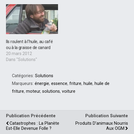
mois de septembre 2011.
Voler grâce à de l'huile de
friture…
Ils roulent à l’huile, au café
ou à la graisse de canard
20 mars 2012
Dans "Solutions"
Catégories:
Solutions
Marqueurs:
énergie
,
essence
,
friture
,
huile
,
huile de
friture
,
moteur
,
solutions
,
voiture
Publication Précédente
Publication Suivante
Catastrophes : La Planète
Produits D’animaux Nourris
Est-Elle Devenue Folle ?
Aux OGM