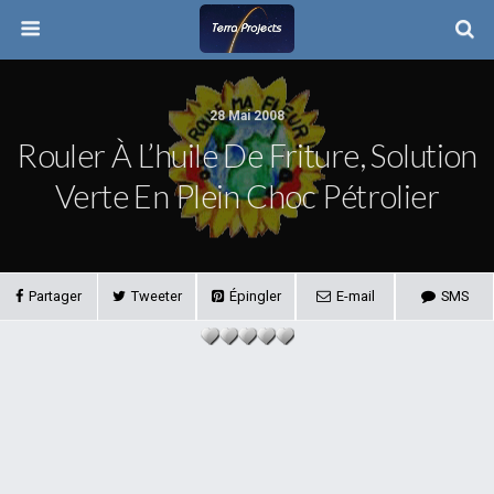
28 Mai 2008
Rouler À L’huile De Friture, Solution
Verte En Plein Choc Pétrolier
Partager
Tweeter
Épingler
E-mail
SMS